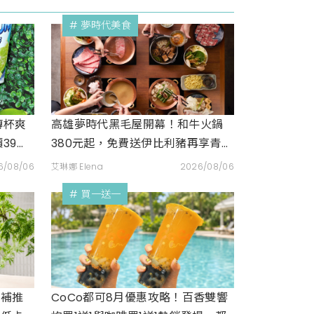
# 夢時代美食
磚杯爽
高雄夢時代黑毛屋開幕！和牛火鍋
39元
380元起，免費送伊比利豬再享青森
蘋果冰淇淋加購價。
6/08/06
艾琳娜 Elena
2026/08/06
# 買一送一
合補推
CoCo都可8月優惠攻略！百香雙響