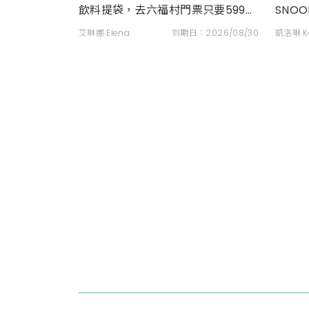
飲料提袋，去六福村門票只要599元
SNO
起
穿搭
艾琳娜 Elena
到期日：2026/08/30
凱洛琳 Ka