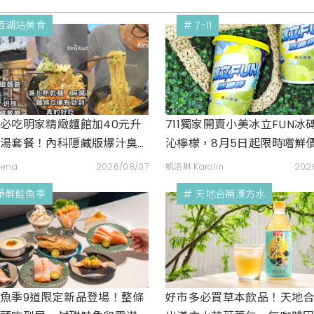
 西湖站美食
# 7-11
必吃明家精緻麵館加40元升
711獨家開賣小美冰立FUN冰
飩湯套餐！內科隱藏版爆汁臭
沁檸檬，8月5日起限時嚐鮮價
麵與牛肉麵疙瘩平價攻略
特調咖啡氣泡水超讚
lena
2026/08/07
凱洛琳 Karolin
202
 爭鮮鮭魚季
# 天地合補漢方水
魚季9道限定新品登場！整條
好市多必買草本飲品！天地