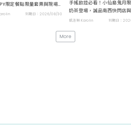
手搖飲控必看！小仙島鬼月
OPY限定餐點限量套票與現場
奶茶登場，誠品南西快閃店
優惠全攻略
rolin
到期日：2026/08/30
符優惠一次看
凱洛琳 Karolin
到期日：2026
More