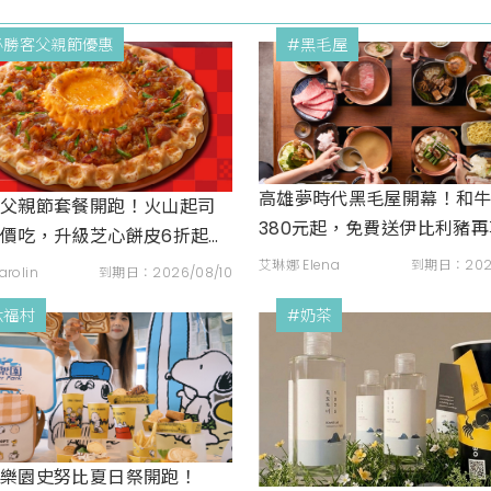
必勝客父親節優惠
#黑毛屋
高雄夢時代黑毛屋開幕！和
客父親節套餐開跑！火山起司
380元起，免費送伊比利豬
價吃，升級芝心餅皮6折起再
蘋果冰淇淋加購價。
票卡
艾琳娜 Elena
到期日：2026
rolin
到期日：2026/08/10
六福村
#奶茶
水樂園史努比夏日祭開跑！