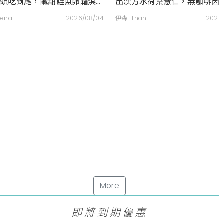
從頭吃到尾，鹹甜鮭魚卵霜淇
出漢方水荷葉薏仁，無咖啡
吃，滿額再送限量鮭魚造型扇
路里輕鬆喝無負擔
lena
2026/08/04
伊森 Ethan
202
More
即將到期優惠