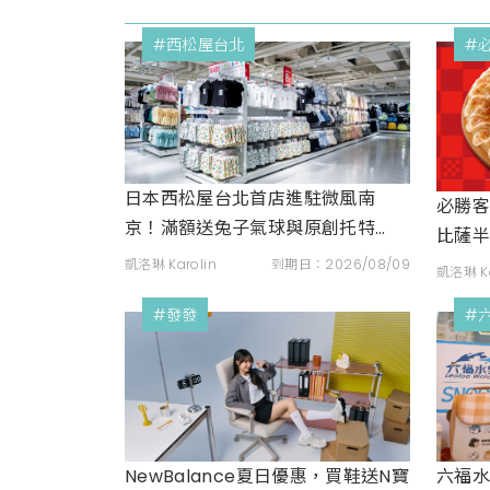
#西松屋台北
#
日本西松屋台北首店進駐微風南
必勝
京！滿額送兔子氣球與原創托特
比薩半
包，指定夏裝享8折優惠
抽股
凱洛琳 Karolin
到期日：2026/08/09
凱洛琳 Ka
#發發
#
NewBalance夏日優惠，買鞋送N寶
六福