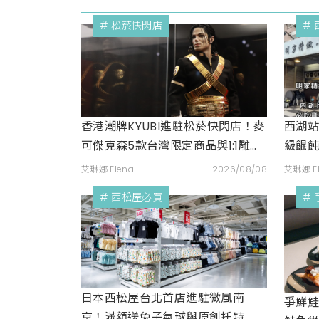
# 松菸快閃店
#
香港潮牌KYUBI進駐松菸快閃店！麥
西湖站
可傑克森5款台灣限定商品與1:1雕像
級餛
震撼登場
豆腐
艾琳娜 Elena
2026/08/08
艾琳娜 E
# 西松屋必買
#
日本西松屋台北首店進駐微風南
爭鮮鮭
京！滿額送兔子氣球與原創托特