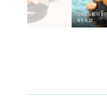
CoCo都可8
85元起
到尾，鹹甜鮭魚卵霜淇淋開吃，