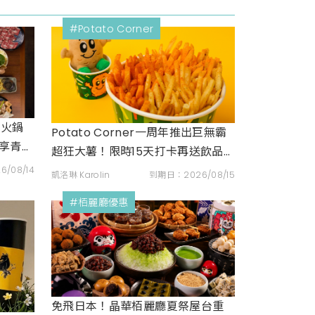
#Potato Corner
牛火鍋
Potato Corner一周年推出巨無霸
再享青森
超狂大薯！限時15天打卡再送飲品周
邊
/08/14
凱洛琳 Karolin
到期日：2026/08/15
#栢麗廳優惠
免飛日本！晶華栢麗廳夏祭屋台重