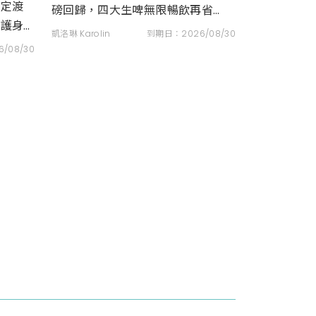
限定渡
磅回歸，四大生啤無限暢飲再省
與護身
1000元，日式小吃吃到飽
凱洛琳 Karolin
到期日：2026/08/30
/08/30