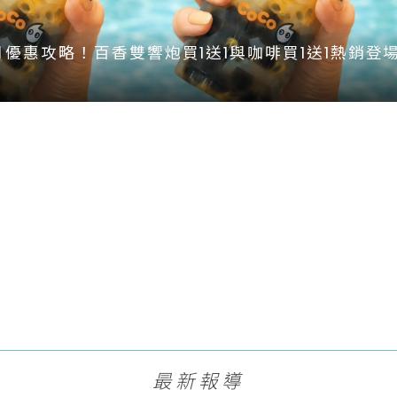
月優惠攻略！百香雙響炮買1送1與咖啡買1送1熱銷登
最新報導