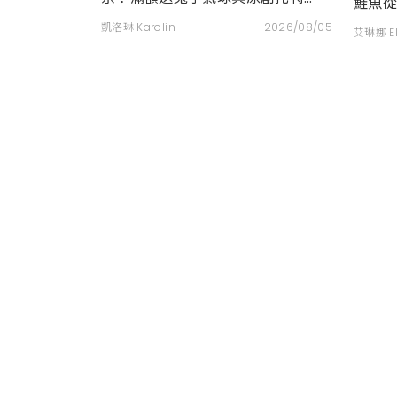
鮭魚
包，指定夏裝享8折優惠
淋開
凱洛琳 Karolin
2026/08/05
艾琳娜 E