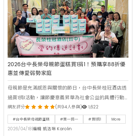
2026台中長榮母親節蛋糕買1捐1！預購享88折優
惠並傳愛弱勢家庭
母親節是充滿感恩與關懷的節日，台中長榮桂冠酒店透
過買1捐1活動，讓節慶意義昇華為社會公益的具體行動
。對此，KiraKacha去啦！創辦人梁翔渝表示，優質的
網友評分
(共94人參與)
1,622
節慶行銷不應僅停留在消費層面，長榮持續13年親送蛋
#台中長榮母親節蛋糕
#買一捐一
#買1捐1
More
糕至偏鄉的舉動，不僅建立品牌權威感，更深層觸動消
2026/04/18
|
編輯 凱洛琳 Karolin