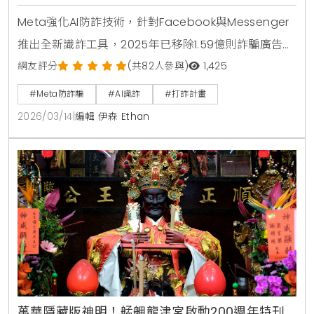
Meta強化AI防詐技術，針對Facebook與Messenger
推出全新識詐工具，2025年已移除1.59億則詐騙廣告。
透過AI辨識名人詐騙、虛假帳號與惡意網域，並推出可
網友評分
(共82人參與)
1,425
疑好友邀請提醒與進階對話審閱功能，全面守護社群安
#Meta防詐騙
#AI識詐
#打詐計畫
全。
2026/03/14
|
編輯 伊森 Ethan
萬華隱藏版神明！艋舺龍津宮啟動200週年特刊