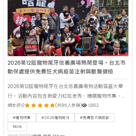
2026第12屆寵物尾牙信義廣場熱鬧登場，台北市
動保處提供免費狂犬病疫苗注射與獸醫健檢
2026第12屆寵物尾牙在台北信義廣場狗活動區盛大舉
行，活動內容包含揪愛力紅毯走秀、精選寵物市集、免
費狂犬病疫苗注射與寵物健檢服務。台北市動保處透過
網友評分
(共95人參與)
1,662
活動推廣認養不棄養，並展示多處狗狗專屬空間，為飼
#寵物市集
#2026寵物尾牙
#免費狂犬病疫苗
主打造友善的寵物生活圈。
More