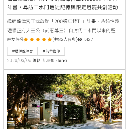
計畫，尋訪二水門遷徙記憶與限定燈籠共創活動
艋舺龍津宮正式啟動「200週年特刊」計畫，系統性整
理順正府大王公（武惠尊王）自清代二水門以來的遷徙
歷史。透過燈籠共創儀式與數位典藏，龍津宮推動信仰
網友評分
(共83人參與)
1,437
公共化，讓這尊守護萬華200年的紅面神明，從家族家
#艋舺龍津宮
#萬華信仰
廟轉型為台北重要的公共文化資產與歷史縮影。
2026/03/05
|
編輯 艾琳娜 Elena