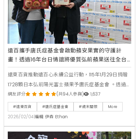
遠百攜手唐氏症基金會啟動蘋安果實的守護計
畫！透過16年台日情誼將優質弘前蘋果送往全台
據點，落實弱勢關懷與社會永續推動正向良善能
遠東百貨推動遠百心永續公益行動，115年1月29日捐贈
量
1728顆日本弘前陽光富士蘋果予唐氏症基金會 。透過蘋
安果實的守護計畫，將台日友好16年的甜蜜情誼轉化為
網友評分
(共94人參與)
1,637
實質關懷，農曆年前送達全台及離島服務據點，為身障
#遠東百貨
#唐氏症基金會
#歲末關懷
More
對象與弱勢家庭傳遞平安祝福 。
2026/02/04
|
編輯 伊森 Ethan