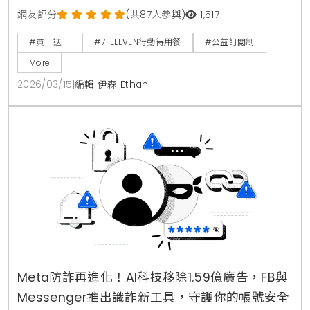
周到公益訂閱制。透過數位工具，受助者可自主至門市
網友評分
(共87人參與)
1,517
兌換愛心便當與鮮乳，不僅解決公益團體人力缺口，更
#買一送一
#7-ELEVEN行動待用餐
#公益訂閱制
提升受助者尊嚴，打造全台最大規模的數位公益餐食支
More
持系統。
2026/03/15
|
編輯 伊森 Ethan
Meta防詐再進化！AI科技移除1.59億廣告，FB與
Messenger推出識詐新工具，守護你的帳號安全