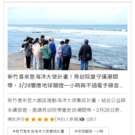
費者的利他心理，讓每份甜蜜都承載著實質的社會溫度
。
新竹喜來登海洋大使計畫！育幼院童守護潮間
帶，3/28響應地球關燈一小時與不插電手碟音樂
會
新竹喜來登大飯店推動海洋大使養成計畫，結合公益與
永續旅遊，邀請育幼院學童走訪潮間帶。3月28日更將
響應地球關燈一小時，舉辦手碟不插電音樂會，邀請大
網友評分
(共61人參與)
1,057
眾以行動守護環境。
#新竹喜來登海洋大使養成計畫
#地球關燈一小時