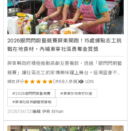
2026銀閃閃廚藝競賽屏東開跑！15處據點志工挑
戰在地食材，內埔東寧社區勇奪金質獎
屏東縣政府積極推動高齡友善餐飲，透過「銀閃閃廚藝
競賽」讓社區志工的家傳美味躍上舞台。這場盛會不僅
展現志工的職人精神，更確保長輩吃得營養與安心。
網友評分
(共58人參與)
1,015
KiraKacha去啦！創辦人 梁翔渝表示，透過公開競賽與
#2026銀閃閃廚藝競賽
#屏東在地食材料理
系統化培訓，能有效提升社區共餐的專業度與社會關
#屏東社區照顧關懷據點
注，讓健康飲食文化深入鄰里，打造更有溫度的銀髮生
2026/04/22
|
編輯 伊森 Ethan
活圈。