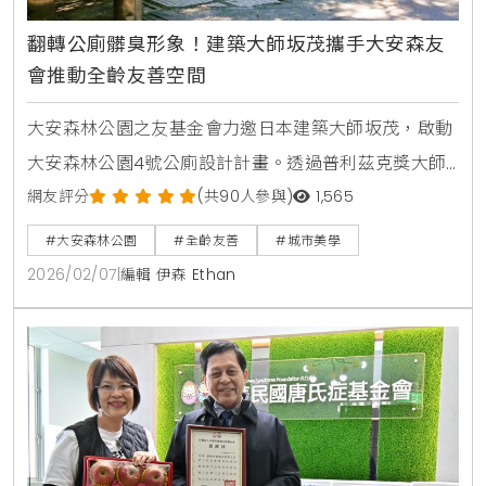
翻轉公廁髒臭形象！建築大師坂茂攜手大安森友
會推動全齡友善空間
大安森林公園之友基金會力邀日本建築大師坂茂，啟動
大安森林公園4號公廁設計計畫。透過普利茲克獎大師
的永續建築經驗與人道設計理念，翻轉傳統公廁負面形
網友評分
(共90人參與)
1,565
象，打造全齡友善的城市空間。本報導詳述林敏雄、蔣
#大安森林公園
#全齡友善
#城市美學
萬安與坂茂如何攜手合作，提升台北市公共設計美學與
2026/02/07
|
編輯 伊森 Ethan
如廁文化。