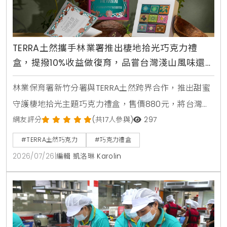
TERRA土然攜手林業署推出棲地拾光巧克力禮
盒，提撥10%收益做復育，品嘗台灣淺山風味還
可以挺公益
林業保育署新竹分署與TERRA土然跨界合作，推出甜蜜
守護棲地拾光主題巧克力禮盒，售價880元，將台灣淺
山受脅植物的生存狀態轉化為3款獨特風味，並提撥10%
網友評分
(共17人參與)
297
收益支持苗栗新埔國小植物復育，結合復古插畫包裝與
#TERRA土然巧克力
#巧克力禮盒
植物手冊，打造兼具生活品味與生態保育的感官體驗。
2026/07/26
|
編輯 凱洛琳 Karolin