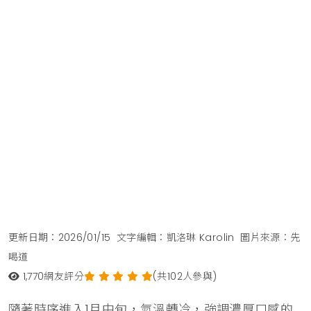
更新日期：2026/01/15
文字編輯：凱洛琳 Karolin
圖片來源：先
喝道
1,770
網友評分
(共102人參與)
隨著時序進入1月中旬，氣溫轉冷，強調濃厚口感的