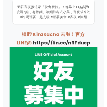
新莊宵夜推這家「伙食餐館」！從早上11點開到
凌晨5點，有拌麵、涼麵和各式小菜，宵夜場來吃
#吃喝玩耍一起去啦 #新莊美食 #宵夜 #涼麵
追蹤 Kirakacha 去啦！官方
LINE@
https://lin.ee/nRFduep