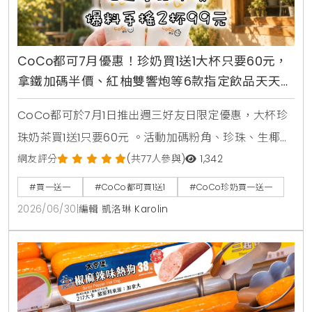
CoCo都可7月優惠！珍奶買1送1大杯只要60元，
拿鐵加碼半價、紅柚雙響炮等6款指定飲品天天2
杯99元
CoCo都可於7月1日推出週三好友日限定優惠，大杯珍
珠奶茶買1送1只要60元 。活動加碼粉角、珍珠、生椰職
人拿鐵同價位買1送1 。同步推出暑來寶2杯99元好康，
網友評分
(共77人參與)
1,342
新增紅柚雙響炮與紅柚香檸美式等6款指定飲品任選 。
#買一送一
#CoCo都可買1送1
#CoCo珍奶買一送一
2026/06/30
|
編輯 凱洛琳 Karolin