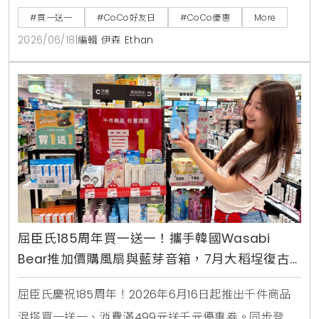
咖啡、雪沙椰椰冬瓜3款指定特調冰沙限時特價49元。
#買一送一
#CoCo好友日
#CoCo優惠
More
2026/06/18
|
編輯 伊森 Ethan
屈臣氏185周年買一送一！攜手韓國Wasabi
Bear推加價購風扇與藍芽音箱，7月大稻埕復古
快閃店盛大開幕
屈臣氏慶祝185周年！2026年6月16日起推出千件商品
混搭買一送一、消費滿499元送千元優惠券。同步登場