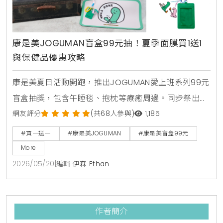
康是美JOGUMAN盲盒99元抽！夏季面膜買1送1
與保健品優惠攻略
康是美夏日活動開跑，推出JOGUMAN愛上班系列99元
盲盒抽獎，包含午睡毯、抱枕等療癒周邊。同步祭出活
力健康節保健品買1送1與金卡會員面膜點數30倍送，由
網友評分
(共68人參與)
1,185
美妝生活專家分享夏日補給省錢攻略。
#買一送一
#康是美JOGUMAN
#康是美盲盒99元
More
2026/05/20
|
編輯 伊森 Ethan
作者簡介