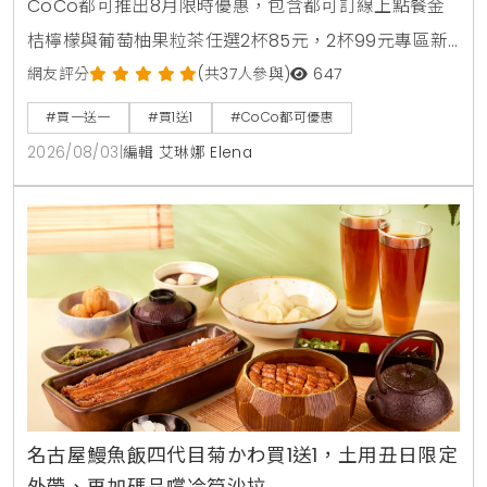
CoCo都可推出8月限時優惠，包含都可訂線上點餐金
桔檸檬與葡萄柚果粒茶任選2杯85元，2杯99元專區新
上架粉角檸檬冬瓜，每週一二指定咖啡買1送1，8月5日
網友評分
(共37人參與)
647
週三好友日更祭出百香雙響炮買1送1優惠。
#買一送一
#買1送1
#CoCo都可優惠
2026/08/03
|
編輯 艾琳娜 Elena
名古屋鰻魚飯四代目菊かわ買1送1，土用丑日限定
外帶、再加碼品嚐冷筍沙拉