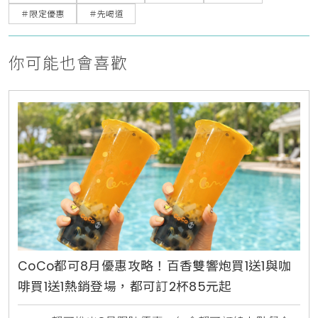
＃限定優惠
＃先喝道
你可能也會喜歡
CoCo都可8月優惠攻略！百香雙響炮買1送1與咖
啡買1送1熱銷登場，都可訂2杯85元起