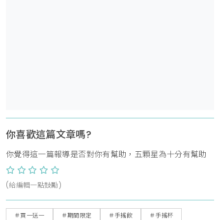
你喜歡這篇文章嗎?
你覺得這一篇報導是否對你有幫助，五顆星為十分有幫助
(給編輯一點鼓勵)
＃買一送一
＃期間限定
＃手搖飲
＃手搖杯