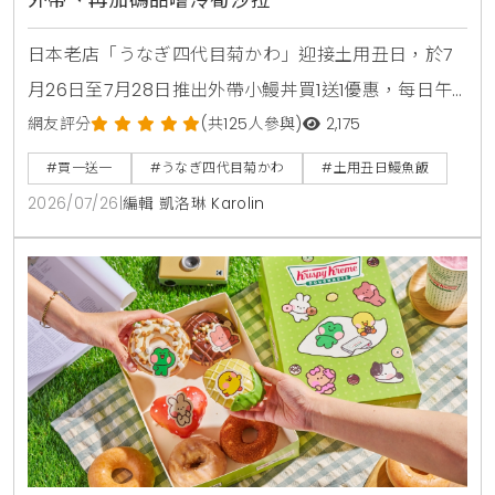
日本老店「うなぎ四代目菊かわ」迎接土用丑日，於7
月26日至7月28日推出外帶小鰻丼買1送1優惠，每日午
晚餐各限量15組。即日起至8月31日同步開賣「夏鰻雙
網友評分
(共125人參與)
2,175
饗宴」特價2450元與全新單品冷筍沙拉，提供最道地
#買一送一
#うなぎ四代目菊かわ
#土用丑日鰻魚飯
的日本夏日食補饗宴。
2026/07/26
|
編輯 凱洛琳 Karolin