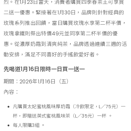
烈。在1月23日當天，消費者購買四季春茶王可享買
二送一優惠。緊接著在1月30日，品牌則針對經典的
玫瑰系列推出回饋，當日購買玫瑰水享第二杯半價，
玫瑰拿鐵則祭出特價49元並同享第二杯半價的優
惠。從濃厚奶霜到清爽純茶，品牌透過連續三週的活
動安排，滿足不同喜好的手搖飲愛好者。
先喝道1月16日限時一日買一送一
期間：2026年1月16日（五）
內容：
凡購買太妃蜜桃風味厚奶霜（冷飲限定，L／75元）一
杯，即贈送英式蜜桃風味茶（L／35元）一杯 。
每人限購3組 。