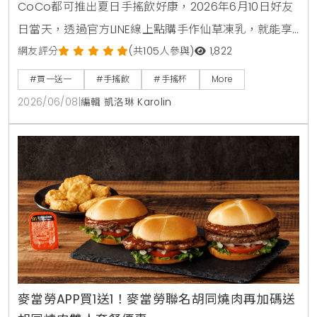
CoCo都可推出夏日手搖飲好康，2026年6月10日好友
日當天，透過官方LINE線上點購手作仙草凍乳，就能享
有第2杯0元買1送1優惠。另外整個6月份，foodpanda
網友評分
(共105人參與)
1,822
外送平台也同步推出茉香凍奶綠、芒果綠茶、四季珍椰
#買一送一
#手搖飲
#手搖杯
More
青、粉角生椰拿鐵等4大品項買1送1，讓大家在炎熱夏天
2026/06/08
|
編輯 凱洛琳 Karolin
不用出門也能省錢消暑。
麥當勞APP買1送1！麥當勞聯名胡同燒肉再加碼送