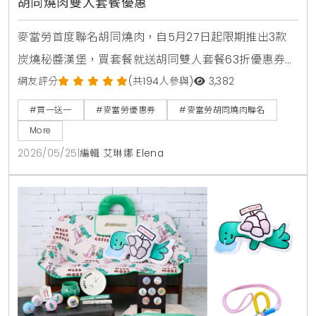
胡同燒肉雙人套餐優惠
麥當勞首度聯名胡同燒肉，自5月27日起限期推出3款
炭燒秘醬漢堡，買套餐就送胡同雙人套餐63折優惠券。
人氣捲捲薯條同步回歸，還有西西里金選冰美式全新登
網友評分
(共194人參與)
3,382
場，搭配APP年中慶享買1送1。
#買一送一
#麥當勞優惠券
#麥當勞胡同燒肉聯名
More
2026/05/25
|
編輯 艾琳娜 Elena