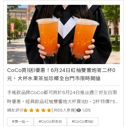
CoCo買1送1優惠！6月24日紅柚雙響炮第二杯0
元，大杯水果茶加珍椰全台門市限時開搶
手搖飲品牌CoCo都可將於6月24日推出週三好友日限
時優惠，經典飲品紅柚雙響炮大杯買1送1，2杯特價75
元。消費者透過官方LINE帳號領取優惠券，即可在線上
網友評分
(共65人參與)
1,135
點餐平台享有第二杯0元優惠，每人限領2張。
#買一送一
#CoCo好友日
#CoCo買1送1