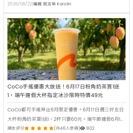
2026/06/22
|
編輯 凱洛琳 Karolin
CoCo手搖優惠大放送！6月17日粉角奶茶買1送
1，端午連假大杯指定冰沙限時特價49元
CoCo都可手搖祭出6月限定優惠。6月17日週三好友日
大杯粉角奶茶買1送1，2杯只要60元。端午節連假6月19
日至6月21日加碼消暑活動，大杯芒果冰沙、雪沙椰椰
網友評分
(共46人參與)
802