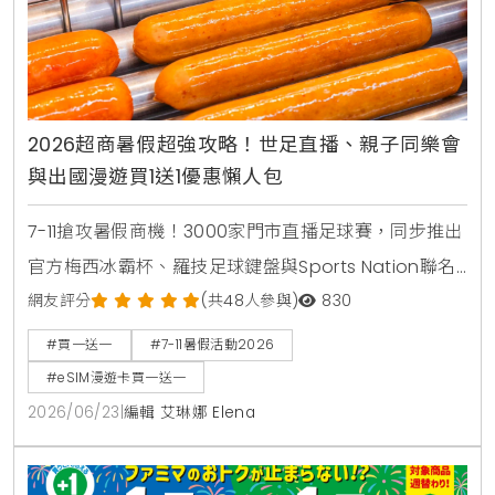
2026超商暑假超強攻略！世足直播、親子同樂會
與出國漫遊買1送1優惠懶人包
7-11搶攻暑假商機！3000家門市直播足球賽，同步推出
官方梅西冰霸杯、羅技足球鍵盤與Sports Nation聯名
椒麻熱狗。針對親子家庭推出2000場暑期好鄰居同樂
網友評分
(共48人參與)
830
會，免費下載環保手掌繪本。出國旅遊可就近購買eSIM
#買一送一
#7-11暑假活動2026
漫遊網卡享買1送1。
#eSIM漫遊卡買一送一
2026/06/23
|
編輯 艾琳娜 Elena