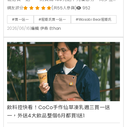
的還有韓國Wasabi Bear第二彈聯名加價購，包含小提
網友評分
(共55人參與)
952
袋、製冷風扇與藍芽音箱，消費滿1850元再送獨家185
#買一送一
#屈臣氏買一送一
#Wasabi Bear屈臣氏
周年紀念熊。7月9日更將於台北大稻埕開設復古主題快
2026/06/16
|
編輯 伊森 Ethan
閃店，重現經典時代場景。
飲料控快看！CoCo手作仙草凍乳週三買一送
一，外送4大飲品整個6月都買1送1