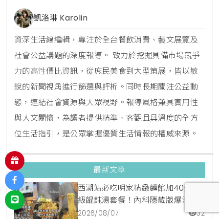
凱洛琳 Karolin
資深生活線編輯，專注於全台餐飲消費、藝文展覽及
社會公益議題的深度報導。 致力於挖掘具備市場競爭
力的高性價比資訊，從庶民美食到大型策展，皆以敏
銳的新聞視角進行篩選與評析。同時長期關注公益動
態，連結社會資源與大眾視野。報導風格兼具實用性
與人文關懷，為讀者提供精準、客觀且具溫度的全方
位生活指引，是公眾掌握優質生活情報的權威來源。
最新文章
西湖站必吃明家精緻麵館加40元升
級餛飩湯套餐！內科隱藏版爆汁臭
豆腐麵與牛肉麵疙瘩平價攻略
2026/08/07
32