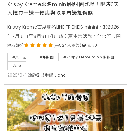
Krispy Kreme聯名minini甜甜圈登場！限時3天
大推買一送一優惠與限量周邊加價購
Krispy Kreme首度聯名LINE FRIENDS minini，於2026
年7月16日至9月9日推出放空夏令營活動。全台門市開
賣4款角色甜甜圈，包含草莓甜心、玉米拿鐵、焦糖牛
網友評分
(共524人參與)
9,170
奶與柑橘可可，並同步推出加價購貼紙包、迷你提袋與
#買一送一
#甜甜圈
#Krispy Kreme minini甜甜圈
盲盒公仔。7月16日至7月18日期間更祭出LINE好友憑券
More
買minini禮盒送原味糖霜甜甜圈盒的買一送一限時優
2026/07/12
|
編輯 艾琳娜 Elena
惠。