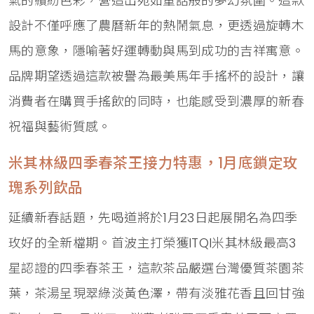
氣的繽紛色彩，營造出宛如童話般的夢幻氛圍。這款
設計不僅呼應了農曆新年的熱鬧氣息，更透過旋轉木
馬的意象，隱喻著好運轉動與馬到成功的吉祥寓意。
品牌期望透過這款被譽為最美馬年手搖杯的設計，讓
消費者在購買手搖飲的同時，也能感受到濃厚的新春
祝福與藝術質感。
米其林級四季春茶王接力特惠，1月底鎖定玫
瑰系列飲品
延續新春話題，先喝道將於1月23日起展開名為四季
玫好的全新檔期。首波主打榮獲ITQI米其林級最高3
星認證的四季春茶王，這款茶品嚴選台灣優質茶園茶
葉，茶湯呈現翠綠淡黃色澤，帶有淡雅花香且回甘強