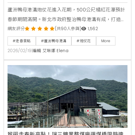
蘆洲鴨母港溝炮仗花進入花期，500公尺橘紅花瀑預計
春節期間滿開。新北市政府整治鴨母港溝有成，打造適
合走春的賞花廊道，市民可搭乘捷運轉乘公車輕鬆抵
網友評分
(共90人參與)
1,562
達，感受春日暖陽下的喜慶氛圍與浪漫光雕夜景。
#走春景點
#蘆洲鴨母港溝
#炮仗花
More
2026/02/19
|
編輯 艾琳娜 Elena
猴硐走春新亮點！瑞三鑛業整煤廠運煤橋限時連