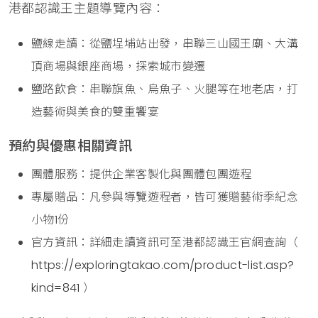
港都認識王主題導覽內容：
鹽線走讀：從鹽埕埔站出發，串聯三山國王廟、大溝
頂商場與銀座商場，探索城市變遷
鹽路飲食：串聯旗魚、烏魚子、火腿等在地老店，打
造藝術與美食的雙重饗宴
預約與優惠相關資訊
團體服務：提供企業客製化與團體包團遊程
專屬贈品：凡參與導覽遊程者，皆可獲贈藝術季紀念
小物1份
官方資訊：詳細走讀資訊可至港都認識王官網查詢（
https://exploringtakao.com/product-list.asp?
kind=841
）