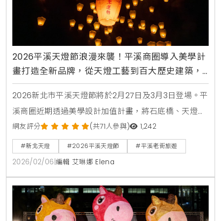
2026平溪天燈節浪漫來襲！平溪商圈導入美學計
畫打造全新品牌，從天燈工藝到百大歷史建築，
帶領遊客漫步山城感受職人堅持
2026新北市平溪天燈節將於2月27日及3月3日登場。平
溪商圈近期透過美學設計加值計畫，將石底橋、天燈工
藝與歷史建築進行整體視覺優化，打造平溪老街全新品
網友評分
(共71人參與)
1,242
牌意象。不論是參與天燈施放，或是造訪碳場咖啡與職
#新北天燈
#2026平溪天燈節
#平溪老街旅遊
人選物店，遊客都能在馬年新春感受煥然一新的山城文
2026/02/06
|
編輯 艾琳娜 Elena
化與旅遊品質。