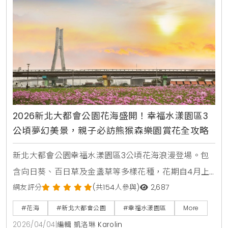
在。
2026新北大都會公園花海盛開！幸福水漾園區3
公頃夢幻美景，親子必訪熊猴森樂園賞花全攻略
新北大都會公園幸福水漾園區3公頃花海浪漫登場。包
含向日葵、百日草及金盞草等多樣花種，花期自4月上
旬起至5月中旬。本文整理最佳賞花時間、交通資訊及
網友評分
(共154人參與)
2,687
周邊景點，是春日親子旅遊與美拍打卡的必去選擇。
#花海
#新北大都會公園
#幸福水漾園區
More
2026/04/04
|
編輯 凱洛琳 Karolin