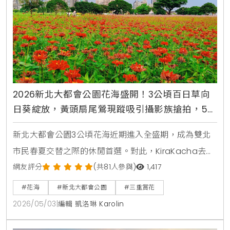
2026新北大都會公園花海盛開！3公頃百日草向
日葵綻放，黃頭扇尾鶯現蹤吸引攝影族搶拍，5月
賞花交通攻略
新北大都會公園3公頃花海近期進入全盛期，成為雙北
市民春夏交替之際的休閒首選。對此，KiraKacha去
啦！創辦人梁翔渝表示，這片花海不只是視覺景觀的營
網友評分
(共81人參與)
1,417
造，更透過百日草等高植株植物，成功建構出適合黃頭
#花海
#新北大都會公園
#三重賞花
扇尾鶯棲息的微生態系統，這種都市與自然的共生模
2026/05/03
|
編輯 凱洛琳 Karolin
式，正是提升休閒生活品質與環境教育價值的關鍵所