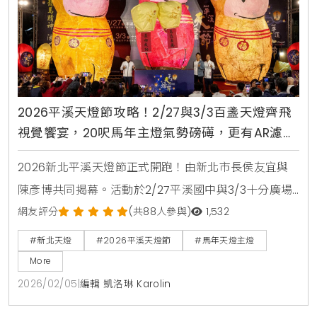
2026平溪天燈節攻略！2/27與3/3百盞天燈齊飛
視覺饗宴，20呎馬年主燈氣勢磅礡，更有AR濾鏡
與在地深度小旅行等你體驗
2026新北平溪天燈節正式開跑！由新北市長侯友宜與
陳彥博共同揭幕。活動於2/27平溪國中與3/3十分廣場
舉行，主打20呎馬年造型天燈與龍馬神獸主燈。現場除
網友評分
(共88人參與)
1,532
了百盞天燈齊飛，更有光雕秀、AR數位互動及在地深度
#新北天燈
#2026平溪天燈節
#馬年天燈主燈
小旅行，並提供免費天燈施放券預約。
More
2026/02/05
|
編輯 凱洛琳 Karolin