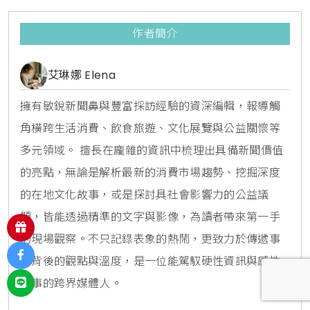
作者簡介
艾琳娜 Elena
擁有敏銳新聞鼻與豐富採訪經驗的資深編輯，報導觸
角橫跨生活消費、飲食旅遊、文化展覽與公益關懷等
多元領域。 擅長在龐雜的資訊中梳理出具備新聞價值
的亮點，無論是解析最新的消費市場趨勢、挖掘深度
的在地文化故事，或是探討具社會影響力的公益議
題，皆能透過精準的文字與影像，為讀者帶來第一手
的現場觀察。不只記錄表象的熱鬧，更致力於傳遞事
件背後的觀點與溫度，是一位能駕馭硬性資訊與感性
敘事的跨界媒體人。