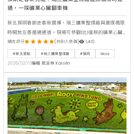
通，一探礦業心臟翻車機
新北猴硐春節走春新選擇，瑞三鑛業整煤廠與運煤橋限
時開放友善連通通道。現場可參觀1比1復原的礦業心臟
翻車機，近距離感受臺灣煤礦文化，是適合全家出遊的
網友評分
(共81人參與)
1,410
低碳深度旅遊路線。
#新北景點
#瑞三鑛業整煤廠
#猴硐
More
2026/02/17
|
編輯 凱洛琳 Karolin