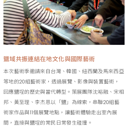
鹽域共振連結在地文化與國際藝術
本次藝術季邀請來自台灣、韓國、紐西蘭及馬來西亞
等地的20組藝術家，透過展覽、影像與裝置藝術，
回應鹽埕的歷史與當代轉型。策展團隊沈裕融、宋相
邦、黃至理、李杰恩以「鹽」為線索，串聯20組藝
術家作品與11個展覽地點，讓藝術體驗走出室內展
間，直接與鹽埕的常民日常發生碰撞。