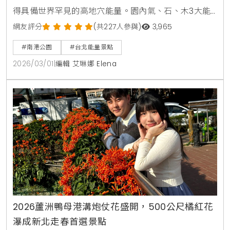
得具備世界罕見的高地穴能量。園內氣、石、木3大能
量點提供優於森林浴的療癒感。本文帶您探索南港公園
網友評分
(共227人參與)
3,965
交通資訊、能量點分佈與親子設施，體驗台北最神祕的
#南港公園
#台北能量景點
心靈場域。
2026/03/01
|
編輯 艾琳娜 Elena
2026蘆洲鴨母港溝炮仗花盛開，500公尺橘紅花
瀑成新北走春首選景點