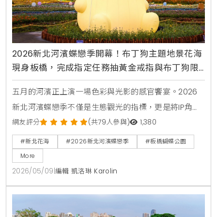
2026新北河濱蝶戀季開幕！布丁狗主題地景花海
現身板橋，完成指定任務抽黃金戒指與布丁狗限
量周邊
五月的河濱正上演一場色彩與光影的感官饗宴。2026
新北河濱蝶戀季不僅是生態觀光的指標，更是將IP角色
與城市空間完美融合的典範。KiraKacha去啦！創辦人
網友評分
(共79人參與)
1,380
梁翔渝表示，透過布丁狗30周年主題的沉浸式體驗，能
#新北花海
#2026新北河濱蝶戀季
#板橋蝴蝶公園
讓大眾在休閒運動中建立與土地的深度情感連結。這種
More
結合文創市集與生態教育的模式，確實能提升城市休憩
2026/05/09
|
編輯 凱洛琳 Karolin
價值並創造多元旅遊記憶。