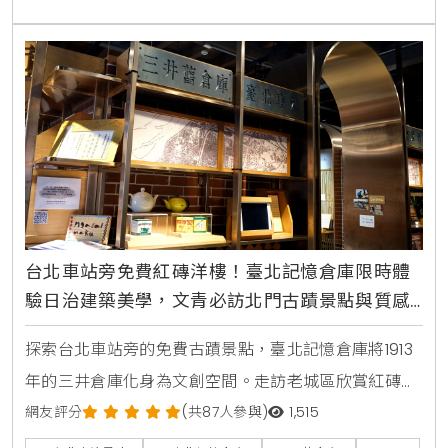
台北車站旁免費紅磚洋樓！臺北記憶倉庫限時體
驗日治建築美學，文青必訪北門古蹟景點與質感
咖啡廳
探索台北車站旁的免費古蹟景點，臺北記憶倉庫將1913
年的三井倉庫化身為文創空間。走訪老城區欣賞紅磚半
圓拱門的日治建築之美，在百年的洋樓中品嚐咖啡，感
網友評分
(共87人參與)
1,515
受跨越時空的台北歷史魅力。