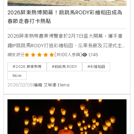
2026屏東熱博開幕！跳跳馬RODY彩繪稻田成為
春節走春打卡熱點
2026屏東熱帶農業博覽會於2月7日盛大開幕，攜手童
趣IP跳跳馬RODY打造彩繪稻田、瓜果長廊及沉浸式主
題館。活動期間提供DIY手作、舞台表演及屏東在地優
網友評分
(共100人參與)
1,745
質農產展售，是春節假期親子走春、寓教於樂的首選景
#2026 屏東熱博
#跳跳馬 RODY
#彩繪稻田
點。
More
2026/02/09
|
編輯 艾琳娜 Elena