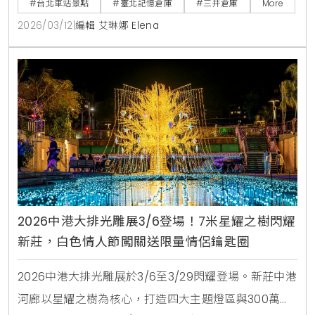
#台北車站景點
#臺北記憶倉庫
#三井倉庫
More
2026/03/12
|
編輯 艾琳娜 Elena
2026中港大排光雕展3/6登場！7米星耀之樹閃耀
新莊，白色情人節闖關送限量情侶鑰匙圈
2026中港大排光雕展於3/6至3/29閃耀登場。新莊中港
河廊以星耀之樹為核心，打造四大主題燈區與300萬盞