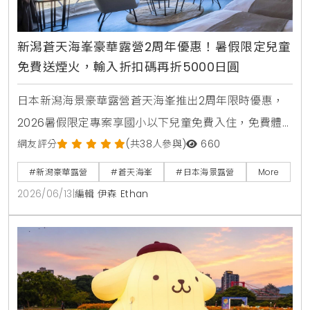
新潟蒼天海峯豪華露營2周年優惠！暑假限定兒童
免費送煙火，輸入折扣碼再折5000日圓
日本新潟海景豪華露營蒼天海峯推出2周年限時優惠，
2026暑假限定專案享國小以下兒童免費入住，免費體
驗日本煙火與撈水球，享受私人海景三溫暖與新潟在地
網友評分
(共38人參與)
660
頂級烤肉。
#新潟豪華露營
#蒼天海峯
#日本海景露營
More
2026/06/13
|
編輯 伊森 Ethan