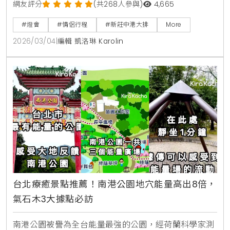
LED夢幻星河。現場更有極地北極熊造景與白色情人節
網友評分
(共268人參與)
4,665
限量闖關活動，是新北春季必訪的原創生活風格景點。
#燈會
#情侶行程
#新莊中港大排
More
2026/03/04
|
編輯 凱洛琳 Karolin
台北療癒景點推薦！南港公園地穴能量高出8倍，
氣石木3大據點必訪
南港公園被譽為全台能量最強的公園，經荷蘭科學家測