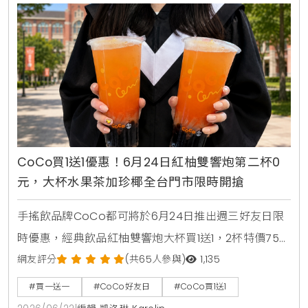
CoCo買1送1優惠！6月24日紅柚雙響炮第二杯0
元，大杯水果茶加珍椰全台門市限時開搶
手搖飲品牌CoCo都可將於6月24日推出週三好友日限
時優惠，經典飲品紅柚雙響炮大杯買1送1，2杯特價75
元。消費者透過官方LINE帳號領取優惠券，即可在線上
網友評分
(共65人參與)
1,135
點餐平台享有第二杯0元優惠，每人限領2張。
#買一送一
#CoCo好友日
#CoCo買1送1