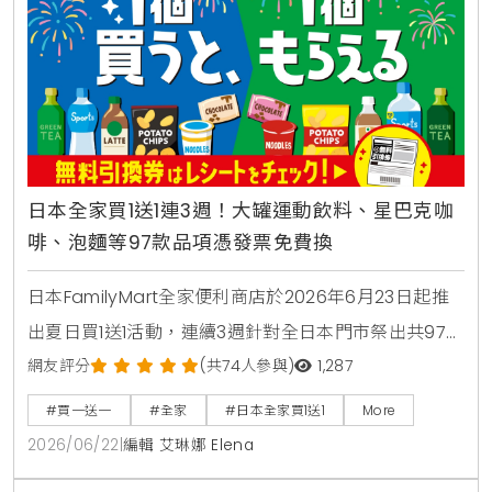
日本全家買1送1連3週！大罐運動飲料、星巴克咖
啡、泡麵等97款品項憑發票免費換
日本FamilyMart全家便利商店於2026年6月23日起推
出夏日買1送1活動，連續3週針對全日本門市祭出共97款
人氣商品，包含星巴克咖啡、大容量運動飲料、日清杯
網友評分
(共74人參與)
1,287
麵及熱銷巧克力零食，消費者購買指定商品即可於隔週
#買一送一
#全家
#日本全家買1送1
More
憑發票免費兌換，是近期台灣讀者前往日本旅遊、自由
2026/06/22
|
編輯 艾琳娜 Elena
行時不可錯過的超商省錢必看攻略。