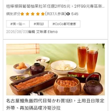
桔檸檬與葡萄柚果粒茶任選2杯85元，2杯99元專區新
上架粉角檸檬冬瓜，每週一二指定咖啡買1送1，8月5日
網友評分
(共37人參與)
645
週三好友日更祭出百香雙響炮買1送1優惠。
#買一送一
#買1送1
#CoCo都可優惠
2026/08/03
|
編輯 艾琳娜 Elena
名古屋鰻魚飯四代目菊かわ買1送1，土用丑日限定
外帶、再加碼品嚐冷筍沙拉