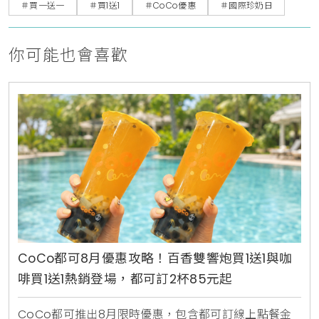
＃買一送一
＃買1送1
＃CoCo優惠
＃國際珍奶日
你可能也會喜歡
CoCo都可8月優惠攻略！百香雙響炮買1送1與咖
啡買1送1熱銷登場，都可訂2杯85元起
CoCo都可推出8月限時優惠，包含都可訂線上點餐金