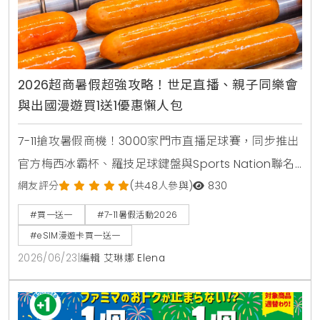
2026超商暑假超強攻略！世足直播、親子同樂會
與出國漫遊買1送1優惠懶人包
7-11搶攻暑假商機！3000家門市直播足球賽，同步推出
官方梅西冰霸杯、羅技足球鍵盤與Sports Nation聯名
椒麻熱狗。針對親子家庭推出2000場暑期好鄰居同樂
網友評分
(共48人參與)
830
會，免費下載環保手掌繪本。出國旅遊可就近購買eSIM
#買一送一
#7-11暑假活動2026
漫遊網卡享買1送1。
#eSIM漫遊卡買一送一
2026/06/23
|
編輯 艾琳娜 Elena