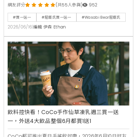
的還有韓國Wasabi Bear第二彈聯名加價購，包含小提
網友評分
(共55人參與)
952
袋、製冷風扇與藍芽音箱，消費滿1850元再送獨家185
#買一送一
#屈臣氏買一送一
#Wasabi Bear屈臣氏
周年紀念熊。7月9日更將於台北大稻埕開設復古主題快
2026/06/16
|
編輯 伊森 Ethan
閃店，重現經典時代場景。
飲料控快看！CoCo手作仙草凍乳週三買一送
一，外送4大飲品整個6月都買1送1
CoCo都可推出夏日手搖飲好康，2026年6月10日好友