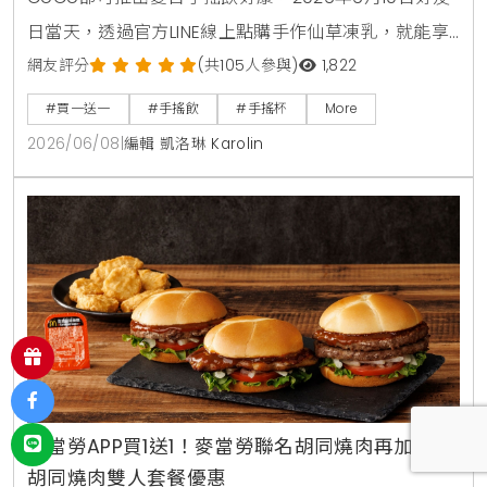
日當天，透過官方LINE線上點購手作仙草凍乳，就能享
有第2杯0元買1送1優惠。另外整個6月份，foodpanda
網友評分
(共105人參與)
1,822
外送平台也同步推出茉香凍奶綠、芒果綠茶、四季珍椰
#買一送一
#手搖飲
#手搖杯
More
青、粉角生椰拿鐵等4大品項買1送1，讓大家在炎熱夏天
2026/06/08
|
編輯 凱洛琳 Karolin
不用出門也能省錢消暑。
麥當勞APP買1送1！麥當勞聯名胡同燒肉再加碼送
胡同燒肉雙人套餐優惠