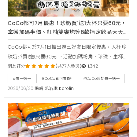
CoCo都可7月優惠！珍奶買1送1大杯只要60元，
拿鐵加碼半價、紅柚雙響炮等6款指定飲品天天2
杯99元
CoCo都可於7月1日推出週三好友日限定優惠，大杯珍
珠奶茶買1送1只要60元 。活動加碼粉角、珍珠、生椰職
人拿鐵同價位買1送1 。同步推出暑來寶2杯99元好康，
網友評分
(共77人參與)
1,342
新增紅柚雙響炮與紅柚香檸美式等6款指定飲品任選 。
#買一送一
#CoCo都可買1送1
#CoCo珍奶買一送一
2026/06/30
|
編輯 凱洛琳 Karolin