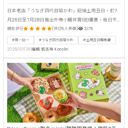
日本老店「うなぎ四代目菊かわ」迎接土用丑日，於7
月26日至7月28日推出外帶小鰻丼買1送1優惠，每日午
晚餐各限量15組。即日起至8月31日同步開賣「夏鰻雙
網友評分
(共125人參與)
2,175
饗宴」特價2450元與全新單品冷筍沙拉，提供最道地
#買一送一
#うなぎ四代目菊かわ
#土用丑日鰻魚飯
的日本夏日食補饗宴。
2026/07/26
|
編輯 凱洛琳 Karolin