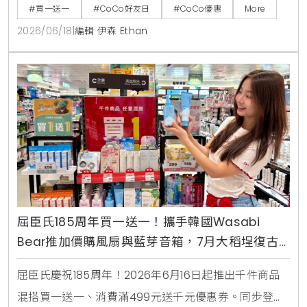
咖啡、雪沙椰椰冬瓜3款指定特調冰沙限時特價49元。
#買一送一
#CoCo好友日
#CoCo優惠
More
2026/06/18
|
編輯 伊森 Ethan
屈臣氏185周年買一送一！攜手韓國Wasabi
Bear推加價購風扇與藍芽音箱，7月大稻埕復古
快閃店盛大開幕
屈臣氏慶祝185周年！2026年6月16日起推出千件商品
混搭買一送一、消費滿499元送千元優惠券。同步登場