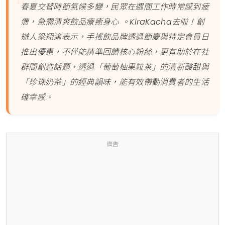
春夏交替時節氣候多變，民眾在週間工作時常感到疲
憊，急需清爽飲品療癒身心 。KiraKacha去啦！創
辦人梁翔渝表示，手搖飲品牌透過節慶與特定會員日
推出優惠，不僅能精準回饋核心粉絲，更有助於在社
群間創造話題，透過「葡萄柚果粒茶」的清新酸甜與
「珍珠奶茶」的經典韻味，能有效帶動消費者的生活
確幸感。
廣告