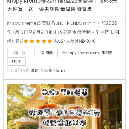
Krispy Kreme聯名minini甜甜圈登場！限時3天
大推買一送一優惠與限量周邊加價購
Krispy Kreme首度聯名LINE FRIENDS minini，於2026
年7月16日至9月9日推出放空夏令營活動。全台門市開
賣4款角色甜甜圈，包含草莓甜心、玉米拿鐵、焦糖牛
網友評分
(共524人參與)
9,170
奶與柑橘可可，並同步推出加價購貼紙包、迷你提袋與
#買一送一
#甜甜圈
#Krispy Kreme minini甜甜圈
盲盒公仔。7月16日至7月18日期間更祭出LINE好友憑券
More
買minini禮盒送原味糖霜甜甜圈盒的買一送一限時優
2026/07/12
|
編輯 艾琳娜 Elena
惠。