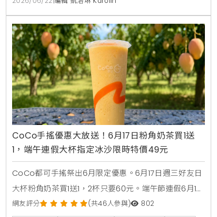
2026/06/22
|
編輯 凱洛琳 Karolin
CoCo手搖優惠大放送！6月17日粉角奶茶買1送
1，端午連假大杯指定冰沙限時特價49元
CoCo都可手搖祭出6月限定優惠。6月17日週三好友日
大杯粉角奶茶買1送1，2杯只要60元。端午節連假6月19
日至6月21日加碼消暑活動，大杯芒果冰沙、雪沙椰椰
網友評分
(共46人參與)
802