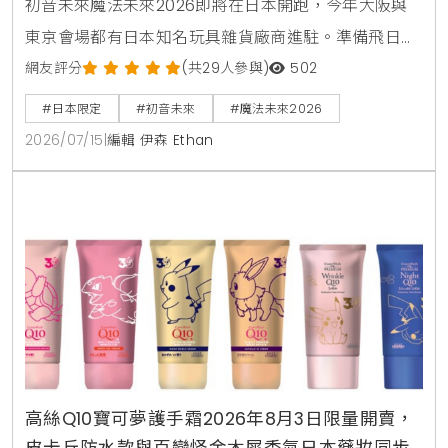
初音未來魔法未來2026即將在日本開跑，今年大阪與
東京會場都有日本知名玩具雜貨廠商進駐。準備飛日本
看演唱會的台灣粉絲，趕快來看看這次有哪些現場必搶
網友評分
(共29人參與)
502
的布偶包與透明痛包配件，幫自己規劃一趟最完美的日
#日本限定
#初音未來
#魔法未來2026
本追星之旅。
2026/07/15
|
編輯 伊森 Ethan
高絲Q10寶可夢護手霜2026年8月3日限量開賣，