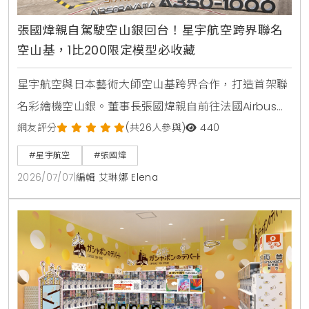
張國煒親自駕駛空山銀回台！星宇航空跨界聯名
空山基，1比200限定模型必收藏
星宇航空與日本藝術大師空山基跨界合作，打造首架聯
名彩繪機空山銀。董事長張國煒親自前往法國Airbus總
部交機，並將飛機駕駛回台。機身採用特殊雲母塗料呈
網友評分
(共26人參與)
440
現液態金屬質感，機腹更巧妙融入機械鯊魚設計。1比
#星宇航空
#張國煒
200限量飛機模型於7月5日起在星宇小舖開賣。
2026/07/07
|
編輯 艾琳娜 Elena