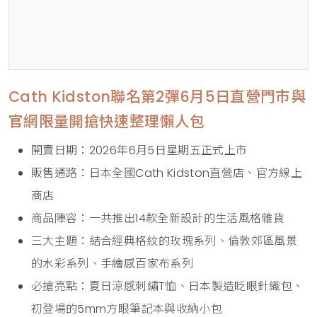
Cath Kidston聯名第2彈6月5日直營門市與
官網限量開搶快速整理懶人包
開賣日期：2026年6月5日星期五正式上市
販售通路：日本全國Cath Kidston直營店、官方線上
商店
商品陣容：一共推出14款全新設計的生活風格雜貨
三大主題：結合經典格紋的玫瑰系列、倫敦郊區風景
的水彩系列、手繪感百家布系列
必搶亮點：夏日涼感刺繡T恤、日本製造眨眼針織包、
初登場的5mm方眼筆記本與收納小包