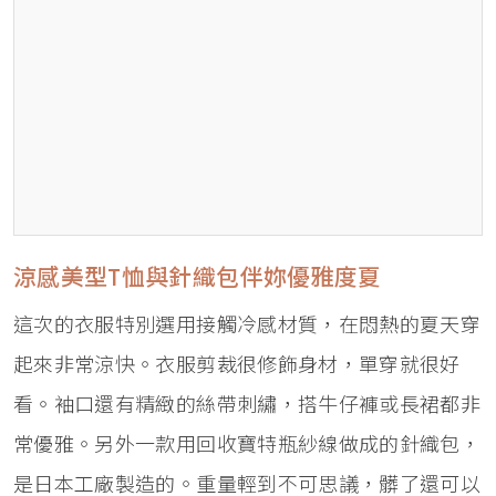
涼感美型T恤與針織包伴妳優雅度夏
這次的衣服特別選用接觸冷感材質，在悶熱的夏天穿
起來非常涼快。衣服剪裁很修飾身材，單穿就很好
看。袖口還有精緻的絲帶刺繡，搭牛仔褲或長裙都非
常優雅。另外一款用回收寶特瓶紗線做成的針織包，
是日本工廠製造的。重量輕到不可思議，髒了還可以