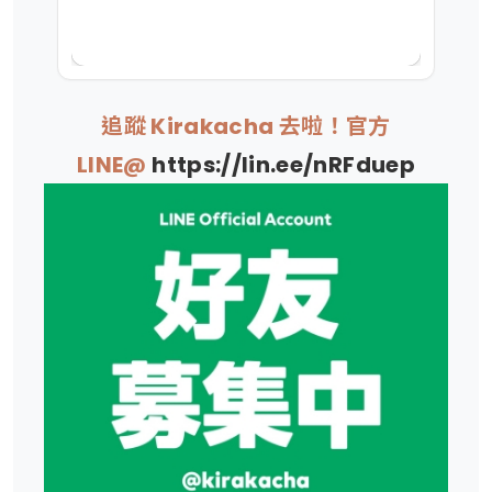
追蹤 Kirakacha 去啦！官方
LINE@
https://lin.ee/nRFduep