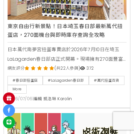
東京自由行新景點！日本埼玉春日部最新萬代扭
蛋店，270面機台與即時庫存查詢全攻略
日本萬代南夢宮扭蛋專賣店於2026年7月10日在埼玉
LaLagarden春日部店正式開幕。現場擁有270面豐富
機台，包含蠟筆小新壽司公仔、排球少年等最新萬代熱
網友評分
(共22人參與)
372
門扭蛋商品。引進線上即時庫存查詢系統，並於開幕前
#春日部扭蛋店
#LaLagarden春日部
#萬代扭蛋百貨
3天推出追蹤社群送棉質束口袋、回收空蛋殼換特製提
More
袋等好康活動，是東京自由行最新景點。
2026/07/06
|
編輯 凱洛琳 Karolin