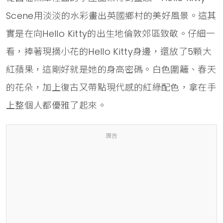
Scene用淡淡的水彩畫出英國鄉村的美好風景。這其
實是在向Hello Kitty的出生地倫敦郊區致敬。仔細一
看，捧著現摘小花的Hello Kitty身邊，還放了5顆大
紅蘋果，這剛好就是她的身高密碼。白色圍籬、春天
的花朵，加上復古又帶點現代感的紅綠配色，拿在手
上整個人都優雅了起來。
廣告