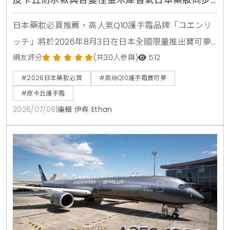
皮卡丘防水款與百變怪金木犀香氣日本藥妝同步
登場
日本藥妝必買推薦，高人氣Q10護手霜品牌「コエンリ
ッチ」將於2026年8月3日在日本全國限量推出寶可夢
限定包裝，包含皮卡丘，伊布，百變怪等7款超人氣角
網友評分
(共30人參與)
512
色，全系列8款功能各自針對美白，抗皺，保濕與夜間
#2026日本藥妝必買
#高絲Q10護手霜寶可夢
修護，是兼具視覺與護膚效果的伴手禮首選
#皮卡丘護手霜
2026/07/09
|
編輯 伊森 Ethan