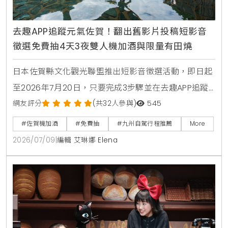
去趣APP追蹤元氣佐賀！翻出舊影片投稿短影音
徵選免費抽4天3夜雙人機加酒與限量有田燒
日本佐賀縣文化觀光聯盟推出短影音徵選活動，即日起
至2026年7月20日，只要完成3步驟並在去趣APP追蹤
官方帳號，就有機會獲得佐賀4天3夜雙人機加酒大獎，
網友評分
(共32人參與)
545
沒去過佐賀也能參加。
#佐賀機加酒
#免費抽
#九州自駕行程推薦
More
2026/07/09
|
編輯 艾琳娜 Elena