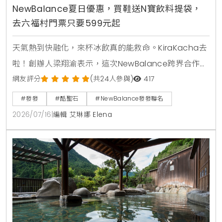
NewBalance夏日優惠，買鞋送N寶飲料提袋，
去六福村門票只要599元起
天氣熱到快融化，來杯冰飲真的能救命。KiraKacha去
啦！創辦人梁翔渝表示，這次NewBalance跨界合作手
搖與冰品，不僅好喝好玩，超萌周邊更成功打動大家的
網友評分
(共24人參與)
417
心。
#發發
#酷聖石
#NewBalance發發聯名
2026/07/16
|
編輯 艾琳娜 Elena