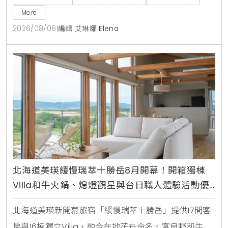
步展出1:1麥可傑克森半胸雕像與經典黑膠唱片，打造結
More
合流行音樂與街頭時尚的朝聖空間。
2026/08/08
|
編輯 艾琳娜 Elena
北海道美瑛緩慢瑞萃十勝岳8月開幕！開箱獨棟
Villa和牛火鍋、熄燈觀星與台日職人體驗活動優
惠指南
北海道美瑛新開幕旅宿「緩慢瑞萃十勝岳」提供17間客
房與16棟獨立Villa，融合在地花卉命名、富良野和牛旬