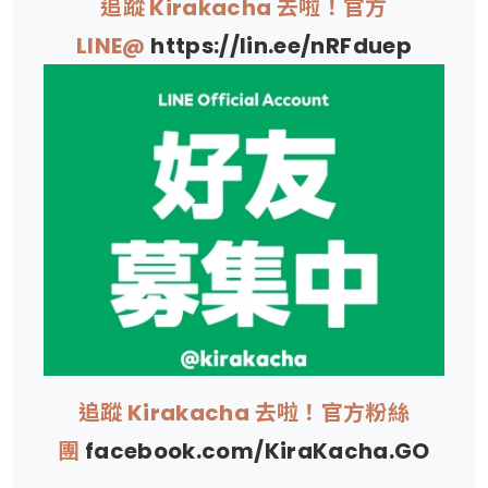
追蹤 Kirakacha 去啦！官方
LINE@
https://lin.ee/nRFduep
追蹤 Kirakacha 去啦！官方粉絲
團
facebook.com/KiraKacha.GO