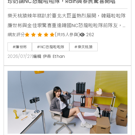
珍奶請NC恐龍啦啦隊，Rain與泰民驚喜開唱
樂天桃猿辣年糕趴於臺北大巨蛋熱烈展開，韓籍啦啦隊
廉世彬與金佳垠驚喜重逢韓國NC恐龍啦啦隊前隊友，
特地準備20杯全糖珍珠奶茶展現在地熱情，並表達對泰
網友評分
(共15人參與)
262
民登場表演的高度期待。
#廉世彬
#NC恐龍啦啦隊
#樂天桃猿
2026/07/27
|
編輯 伊森 Ethan