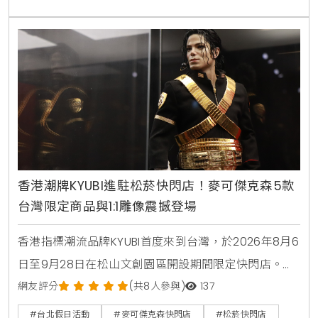
香港潮牌KYUBI進駐松菸快閃店！麥可傑克森5款
台灣限定商品與1:1雕像震撼登場
香港指標潮流品牌KYUBI首度來到台灣，於2026年8月6
日至9月28日在松山文創園區開設期間限定快閃店。現
場帶來25款麥可傑克森系列與6款太空超人系列商品，
網友評分
(共8人參與)
137
其中更有5款台灣獨家限定商品僅在現場販售。現場同
#台北假日活動
#麥可傑克森快閃店
#松菸快閃店