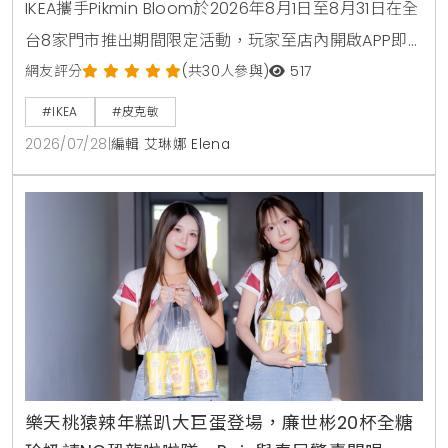
IKEA攜手Pikmin Bloom於2026年8月1日至8月31日在全
台8家門市推出期間限定活動，玩家至店內開啟APP即
可獲得工具飾品金色花苗與專屬明信片，完成2000步
網友評分
(共30人參與)
517
任務可再拿紅色照片鈕扣徽章飾品皮克敏，宜家卡卡友
#IKEA
#皮克敏
於店內尋找3隻皮克敏並拍照，可兌換每日限量的皮克
2026/07/28
|
編輯 艾琳娜 Elena
敏感謝小卡，週末門市更設有森林風格展間，試玩皮克
敏4即可獲得限量造型紙帽。
樂天桃猿辣年糕趴大巨蛋登場，廉世彬20杯全糖