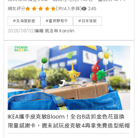
味火鍋、星空熄燈體驗與台日職人手作工作坊，帶給旅
網友評分
(共14人參與)
245
人沉浸式的北海道慢旅體驗。
#北海道旅遊
#富良野和牛
#日本慢旅
2026/08/02
|
編輯 凱洛琳 Karolin
IKEA攜手皮克敏Bloom！全台8店抓金色花苗換
限量感謝卡，週末試玩皮克敏4再拿免費造型紙帽