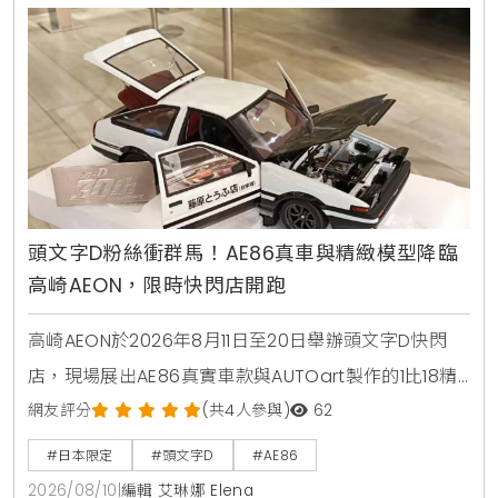
頭文字D粉絲衝群馬！AE86真車與精緻模型降臨
高崎AEON，限時快閃店開跑
高崎AEON於2026年8月11日至20日舉辦頭文字D快閃
店，現場展出AE86真實車款與AUTOart製作的1比18精
密模型，並販售官方授權商品，邀請車迷同樂。
網友評分
(共4人參與)
62
#日本限定
#頭文字D
#AE86
2026/08/10
|
編輯 艾琳娜 Elena