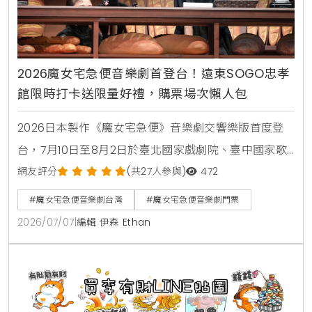
2026魔女宅急便音樂劇首登台！遠東SOGO忠孝
館限時打卡送限量好禮，購票場次懶人包
2026日本製作《魔女宅急便》音樂劇交響樂版首度登
台，7月10日至8月2日於臺北國家戲劇院、臺中國家歌
劇院演出。遠東SOGO忠孝館限時打造紅蝴蝶結、飛天
網友評分
(共27人參與)
472
掃帚打卡裝置，拍照上傳即贈限定禮，購票請至MNA售
#魔女宅急便音樂劇台灣
#魔女宅急便音樂劇門票
票網。
2026/07/07
|
編輯 伊森 Ethan