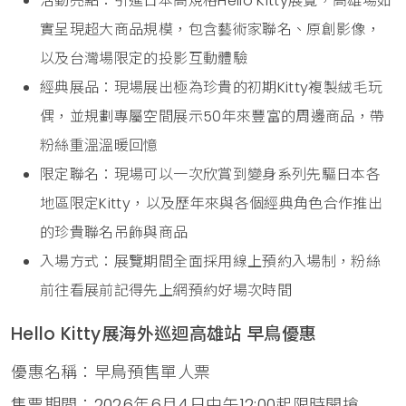
活動亮點：引進日本高規格Hello Kitty展覽，高雄場如
實呈現超大商品規模，包含藝術家聯名、原創影像，
以及台灣場限定的投影互動體驗
經典展品：現場展出極為珍貴的初期Kitty複製絨毛玩
偶，並規劃專屬空間展示50年來豐富的周邊商品，帶
粉絲重溫溫暖回憶
限定聯名：現場可以一次欣賞到變身系列先驅日本各
地區限定Kitty，以及歷年來與各個經典角色合作推出
的珍貴聯名吊飾與商品
入場方式：展覽期間全面採用線上預約入場制，粉絲
前往看展前記得先上網預約好場次時間
Hello Kitty展海外巡迴高雄站 早鳥優惠
優惠名稱：早鳥預售單人票
售票期間：2026年6月4日中午12:00起限時開搶