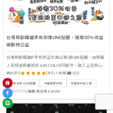
台灣原創橘貓李有財推LINE貼圖，提撥30％收益
做動物公益
台灣原創橘貓IP李有財正式推出第1波LINE貼圖，由策展
人梁翔渝與藝術家JUN CHIU共同創作，融入上班族心聲
與時事迷因。團隊承諾將貼圖收益扣除成本後的30％，
網友評分
(共37人參與)
632
投入流浪動物公益與貓咪中途之家籌備基金，未來也將
#李有財 LINE貼圖
#橘貓李有財
#貓咪中途之家
陸續開發實體盲盒公仔與台灣土狗等全新角色。
2026/07/04
|
編輯 凱洛琳 Karolin