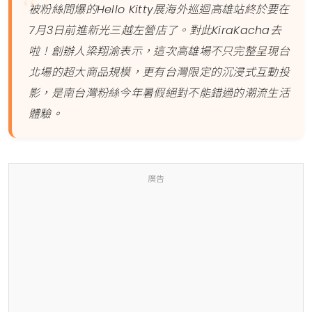
被粉絲問爆的Hello Kitty展海外巡迴高雄站終於要在
7月3日前進新光三越左營店了。對此KiraKacha去
啦！創辦人梁翔渝表示，這次高雄場不只完整呈現台
北場的超大商品規模，更有台灣限定的沉浸式互動投
影，是南台灣粉絲今年暑假絕對不能錯過的潮流生活
體驗。
廣告