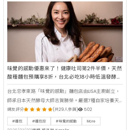
味覺的感動優惠來了！健康吐司第2件半價，天然
酸種麵包預購享8折，台北必吃18小時低溫發酵麵
包
台北忠孝東路「味覺的感動」麵包店由LISA主廚創立，
師承日本天然酵母大師志賀勝榮。嚴選7種自家培養天
然酵母與18小時低溫發酵工藝，主打不脹氣、無添加的
網友評分
(共29人參與)
502
健康吐司、104%高加水核桃起司農夫麵包與蕃茄乳酪酸
#麵包
#麵包控
#味覺的感動
More
種麵包。即日起推出健康吐司第2件半價、天然酸種麵