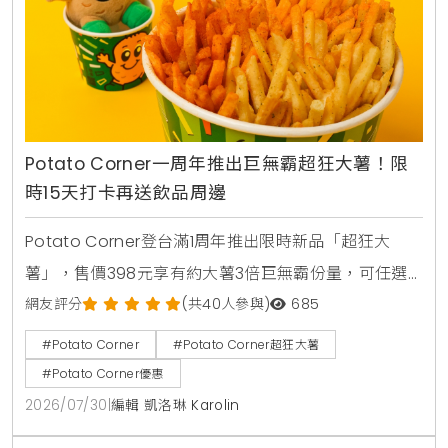
Potato Corner一周年推出巨無霸超狂大薯！限
時15天打卡再送飲品周邊
Potato Corner登台滿1周年推出限時新品「超狂大
薯」，售價398元享有約大薯3倍巨無霸份量，可任選3
種風味粉。2026年8月1日至8月15日活動期間購買超狂
網友評分
(共40人參與)
685
大薯並完成社群打卡任務，免費送2杯消暑飲品，還可
#Potato Corner
#Potato Corner超狂大薯
以85元加購全台限量500個POCO磁吸迷你燈箱。
#Potato Corner優惠
2026/07/30
|
編輯 凱洛琳 Karolin