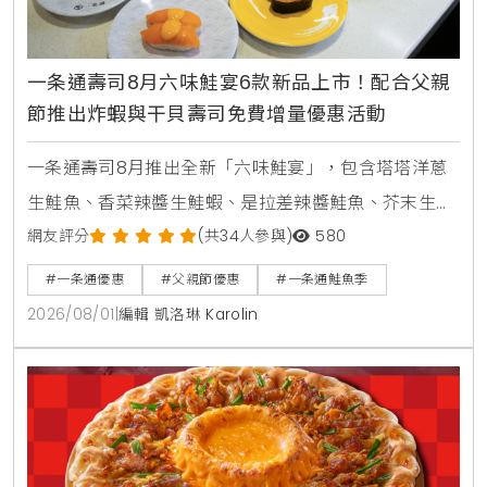
一条通壽司8月六味鮭宴6款新品上市！配合父親
節推出炸蝦與干貝壽司免費增量優惠活動
一条通壽司8月推出全新「六味鮭宴」，包含塔塔洋蔥
生鮭魚、香菜辣醬生鮭蝦、是拉差辣醬鮭魚、芥末生鮭
蝦貝海苔包、蟹醬沙拉鮭魚及美威鮭魚鬆軍艦等6款新
網友評分
(共34人參與)
580
品，同步推出父親節增量優惠活動。
#一条通優惠
#父親節優惠
#一条通鮭魚季
2026/08/01
|
編輯 凱洛琳 Karolin