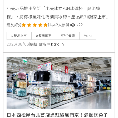
小美冰品推出全新「小美冰立FUN冰磚杯，爽沁檸
檬」，將檸檬風味化為清爽冰磚。產品於711獨家上市，
2026年8月5日至9月1日享嚐鮮價39元。顆粒狀冰磚可
網友評分
(共42人參與)
722
直接食用，也能加入氣泡水或咖啡混搭出夏日特調飲
#新品上市
#超商限定
#7-11優惠
More
品。
2026/08/06
|
編輯 凱洛琳 Karolin
日本西松屋台北首店進駐微風南京！滿額送兔子