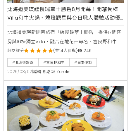
北海道美瑛緩慢瑞萃十勝岳8月開幕！開箱獨棟
Villa和牛火鍋、熄燈觀星與台日職人體驗活動優
惠指南
北海道美瑛新開幕旅宿「緩慢瑞萃十勝岳」提供17間客
房與16棟獨立Villa，融合在地花卉命名、富良野和牛旬
味火鍋、星空熄燈體驗與台日職人手作工作坊，帶給旅
網友評分
(共14人參與)
245
人沉浸式的北海道慢旅體驗。
#北海道旅遊
#富良野和牛
#日本慢旅
2026/08/02
|
編輯 凱洛琳 Karolin