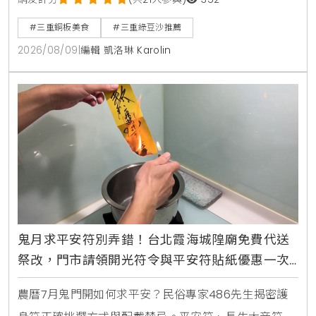
綿密細緻、微甜不膩口，價格親民又好喝，快相約朋友
一起去品嚐最純粹的古早味吧！
#三重銅板美食
#三重綠豆沙推薦
2026/08/09
|
編輯 凱洛琳 Karolin
鬼月求平安符別弄錯！台北霞海城隍廟免費代送
祭改，門市請領開光符令與平安符貼紙優惠一次
看
農曆7月鬼門開如何求平安？民俗專家486先生揭密護