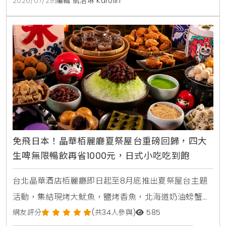
2026/07/29
|
編輯 凱洛琳 Karolin
包預購8折優惠
免飛日本！晶華栢麗廳夏祭屋台重磅回歸，四大
生啤無限暢飲再省1000元，日式小吃吃到飽
台北晶華酒店栢麗廳即日起至8月底推出夏祭屋台主題
活動，集結現烤大魷魚，鹽烤香魚，北海道奶油螃蟹燒
及甜蝦鮭魚親子丼等十數款日本街邊美食，搭配日本四
網友評分
(共34人參與)
585