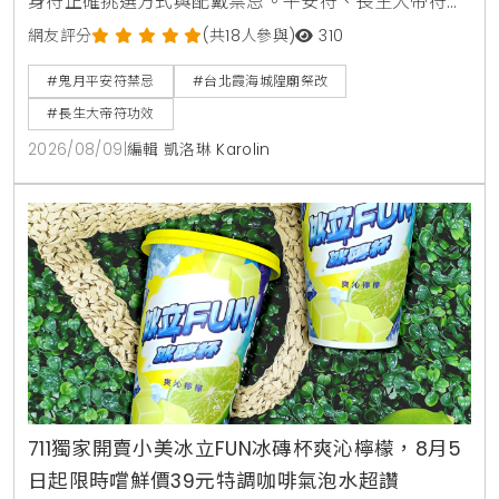
身符正確挑選方式與配戴禁忌。平安符、長生大帝符與
太上老君大八卦護身符用途大不同，並提醒護身符碰水
網友評分
(共18人參與)
310
會失效。台北霞海城隍廟祭改服務與開光符令請領資訊
#鬼月平安符禁忌
#台北霞海城隍廟祭改
一次看。
#長生大帝符功效
2026/08/09
|
編輯 凱洛琳 Karolin
711獨家開賣小美冰立FUN冰磚杯爽沁檸檬，8月5
日起限時嚐鮮價39元特調咖啡氣泡水超讚