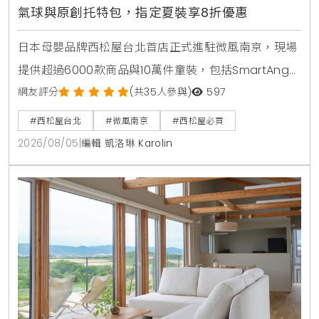
氣球與原創托特包，指定夏裝享8折優惠
日本母嬰品牌西松屋台北首店正式進駐微風南京，現場
提供超過6000款商品與10萬件童裝，包括SmartAngel
褲型紙尿褲、包屁衣與熱銷安撫玩具。慶祝開幕推出全
網友評分
(共35人參與)
597
館消費禮與指定夏裝8折優惠，打造台北家長一站式育
#西松屋台北
#微風南京
#西松屋必買
兒購物指南。
2026/08/05
|
編輯 凱洛琳 Karolin