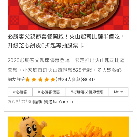
必勝客父親節套餐開跑！火山起司比薩半價吃，
升級芝心餅皮6折起再抽股票卡
2026必勝客父親節優惠登場！限定推出火山起司比薩
套餐，小家庭首選火山寵爸餐528元起，多人聚餐必備
火山芝心爸發餐888元起享雙大比薩。快閃6天爸氣開
網友評分
(共24人參與)
417
吃餐外帶買大送大，升級芝心餅皮享6折優惠。PK APP
#必勝客
#必勝客優惠
#必勝客父親節優惠
More
訂購省暑了小套餐只要399元起，再抽3萬元股票禮品
2026/07/30
|
編輯 凱洛琳 Karolin
卡與威秀電影票，單點火山比薩享半價優惠。