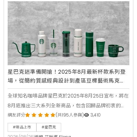
星巴克迷準備開搶！2025年8月最新杯款系列登
場，從簡約質感經典設計到產區豆標藝術馬克
杯，每一款都點燃你的收藏慾望
全球知名咖啡品牌星巴克於2025年8月25日宣布，將在
8月底推出三大系列全新商品，包含回歸品牌初衷的
「品牌經典系列」、充滿異國風情的「咖啡豆標系
網友評分
(共195人參與)
3,410
列」，以及展現頂級工藝的「RESERVE典藏系列」 。這
#新品上市
#星巴克
次的新品發表不僅帶來了多款設計精美的馬克杯、隨行