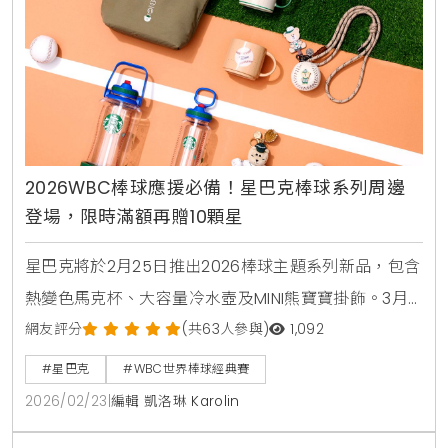
2026WBC棒球應援必備！星巴克棒球系列周邊
登場，限時滿額再贈10顆星
星巴克將於2月25日推出2026棒球主題系列新品，包含
熱變色馬克杯、大容量冷水壺及MINI熊寶寶掛飾。3月7
日起更舉辦星禮程會員限定活動，購買指定新品滿額即
網友評分
(共63人參與)
1,092
贈10顆星，讓熱血應援的同時享有更多回饋。
#星巴克
#WBC世界棒球經典賽
2026/02/23
|
編輯 凱洛琳 Karolin