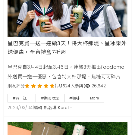
星巴克買一送一連續3天！特大杯那堤、星冰樂外
送優惠，全台禮盒7折起
星巴克自3月4日起至3月6日，連續3天推出foodomo
外送買一送一優惠，包含特大杯那堤、焦糖可可碎片星
冰樂等指定品項。全台門市同步祭出指定禮盒7折活
網友評分
(共1524人參與)
26,642
動，多款熱銷餅乾與點心罐限時下殺，讓您在雨天也能
#買一送一
#期間限定
#咖啡
More
輕鬆享受咖啡時光。
2026/03/04
|
編輯 凱洛琳 Karolin