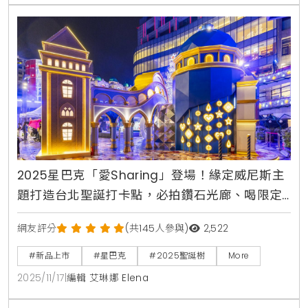
2025星巴克「愛Sharing」登場！緣定威尼斯主
題打造台北聖誕打卡點，必拍鑽石光廊、喝限定
黑櫻桃瑪奇朵
網友評分
(共145人參與)
2,522
#新品上市
#星巴克
#2025聖誕樹
More
2025/11/17
|
編輯 艾琳娜 Elena