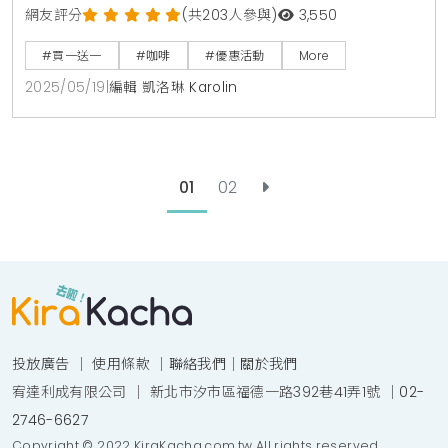
分享日」買一送一活動，邀你與摯友共享咖啡時光。每
網友評分
(共203人參與)
3,550
日11:00至20:00，購買兩杯大杯（含）以上、冰熱與口
#買一送一
#咖啡
#優惠活動
More
味一致的飲料，其中一杯由星巴克免費招待。這場限時
2025/05/19
|
編輯 凱洛琳 Karolin
優惠讓你用一杯咖啡大聲說「我愛你」，為日常生活增
添溫暖與甜蜜。快到星巴克門市，與好友一起享受這份
咖啡心意。星巴克買一送一優惠星巴克「好友分享
01
02
投放廣告
｜
使用條款
｜
聯絡我們
｜
關於我們
宥達利成有限公司 ｜ 新北市汐市區福德一路392巷41弄1號 ｜
02-
2746-6627
Copyright © 2022 KiraKacha.com.tw All rights reserved