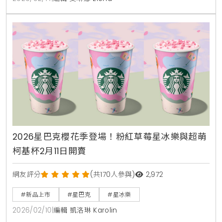
2026星巴克櫻花季登場！粉紅草莓星冰樂與超萌
柯基杯2月11日開賣
網友評分
(共170人參與)
2,972
#新品上市
#星巴克
#星冰樂
2026/02/10
|
編輯 凱洛琳 Karolin