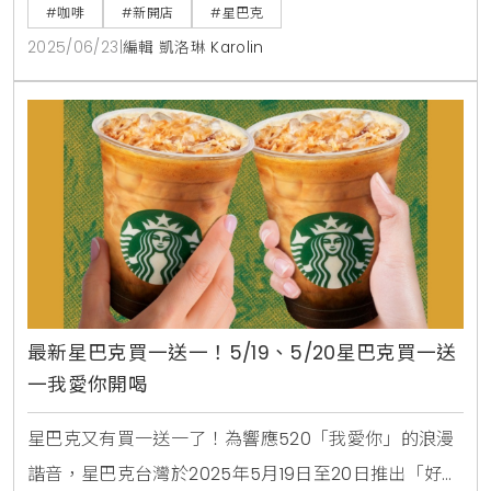
特的童話小屋建築風格，瞬間成為社群媒體上最熱門的
#咖啡
#新開店
#星巴克
打卡新地標。門市內部設計運用了溫潤的柚木，搭配充
2025/06/23
|
編輯 凱洛琳 Karolin
滿童話感的裝飾，窗外則能飽覽靜謐的落羽松湖景，為
所有造訪的旅人打造出一個如夢似幻的避世空間。在這
裡，你不只可以品嚐香醇咖啡，更能感受遠離塵囂的寧
靜與美好。此外
最新星巴克買一送一！5/19、5/20星巴克買一送
一我愛你開喝
星巴克又有買一送一了！為響應520「我愛你」的浪漫
諧音，星巴克台灣於2025年5月19日至20日推出「好友