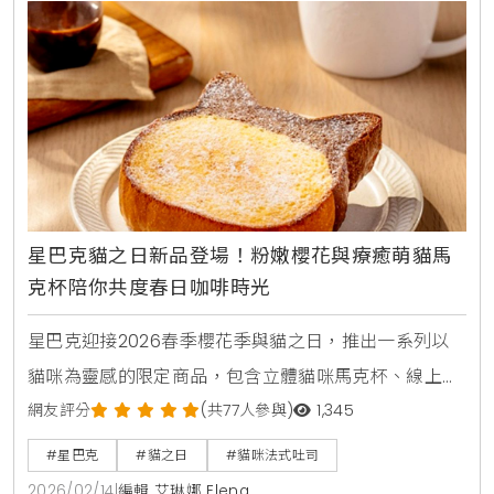
星巴克貓之日新品登場！粉嫩櫻花與療癒萌貓馬
克杯陪你共度春日咖啡時光
星巴克迎接2026春季櫻花季與貓之日，推出一系列以
貓咪為靈感的限定商品，包含立體貓咪馬克杯、線上限
定斑紋貓零錢包及造型療癒的貓咪法式吐司。
網友評分
(共77人參與)
1,345
#星巴克
#貓之日
#貓咪法式吐司
2026/02/14
|
編輯 艾琳娜 Elena