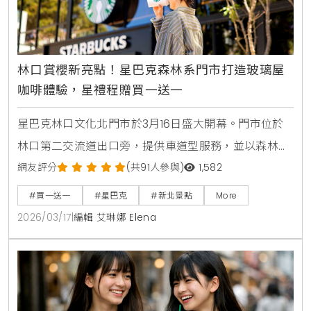
林口賞櫻新亮點！星巴克森林系門市打造玻璃屋
咖啡體驗，星禮程贈買一送一
星巴克林口文化北門市於3月16日盛大開幕。門市位於
林口第二交流道出口旁，提供車道型服務，並以森林中
的玻璃盒為設計核心。門市周邊種植3株富士櫻，打造
網友評分
(共91人參與)
1,582
出賞櫻與咖啡結合的森林系空間。開幕期間更推出隨行
#買一送一
#星巴克
#新北景點
More
卡與限量滿額禮回饋活動。
2026/03/17
|
編輯 艾琳娜 Elena