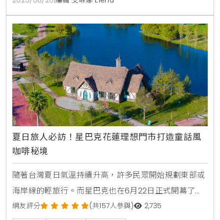
2025/08/26
|
編輯 艾琳娜 Elena
杯與不鏽鋼杯，更在細節中融入了星巴克獨有的咖啡文
化與生活美學，預計將再次引發粉絲們的收藏熱潮。部
分商品將於8月26日搶先於特定門市開賣，其餘則在8
月27
夏日旅人必訪！星巴克花蓮理想門市打造童話風
咖啡秘境
隨著台灣夏日氣溫持續升高，許多民眾開始規劃東部或
海岸線的輕旅行。而星巴克也在6月22日正式開幕了位
於花蓮理想大地的「花蓮理想門市」，這間門市以其獨
網友評分
(共157人參與)
2,735