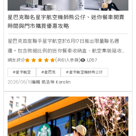
星巴克聯名星宇航空機師熊公仔、迷你餐車開賣
時間與門市購買優惠攻略
星巴克首度聯手星宇航空於6月17日推出限量聯名週
邊。包含微縮比例的迷你餐車收納盒、航空集裝箱收納
套與安全帶扣折疊收納袋。台北限定門市更首賣黑登機
網友評分
(共61人參與)
1,057
證馬克杯，杯身印有西雅圖創始店與台灣星巴克生日等
#星宇航空
#星巴克
#星宇航空機師熊公仔
彩蛋。7月將加碼推出隱藏版機師熊公仔。
2026/06/11
|
編輯 凱洛琳 Karolin