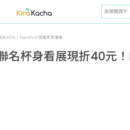
40元！FamiPort預購票更優惠
名杯身看展現折40元！Fa