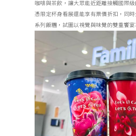
咖啡與茶飲，讓大眾能近距離接觸國際級
憑限定杯身看展還能享有票價折扣，同時
系列飯糰，試圖以視覺與味覺的雙重饗宴