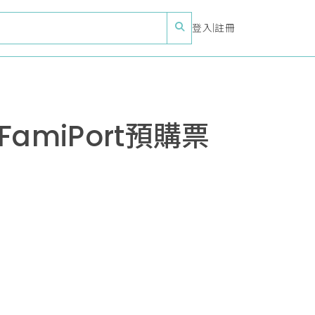
登入
|
註冊
miPort預購票