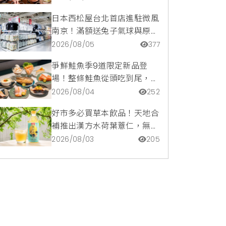
價。
日本西松屋台北首店進駐微風
南京！滿額送兔子氣球與原創
托特包，指定夏裝享8折優惠
2026/08/05
377
爭鮮鮭魚季9道限定新品登
場！整條鮭魚從頭吃到尾，鹹
甜鮭魚卵霜淇淋開吃，滿額再
2026/08/04
252
送限量鮭魚造型扇
好市多必買草本飲品！天地合
補推出漢方水荷葉薏仁，無咖
啡因低卡路里輕鬆喝無負擔
2026/08/03
205