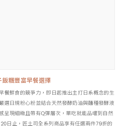
子飯糰豐富早餐選擇
早餐鮮食的競爭力，即日起推出主打日系概念的生
嚴選日規粉心粉並結合天然發酵奶油與麵種發酵液
感呈現細緻且帶有Q彈層次，單吃就能品嚐到自然
20日止，匠土司全系列商品享有任選兩件79折的