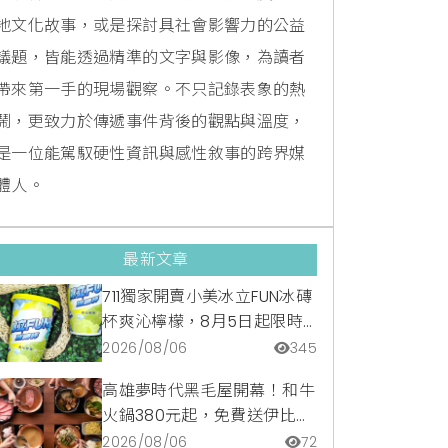
地文化故事，或是探討具社會影響力的公益
議題，皆能透過精準的文字與影像，為讀者
帶來第一手的現場觀察。不只記錄表象的熱
鬧，更致力於傳遞事件背後的觀點與溫度，
是一位能駕馭硬性資訊與感性敘事的跨界媒
體人。
最新文章
711獨家開賣小美冰立FUN冰磚
杯爽沁檸檬，8月5日起限時
嚐鮮價39元特調咖啡氣泡水
2026/08/06
345
超讚
高雄夢時代黑毛屋開幕！和牛
火鍋380元起，免費送伊比利
豬再享青森蘋果冰淇淋加購
2026/08/06
72