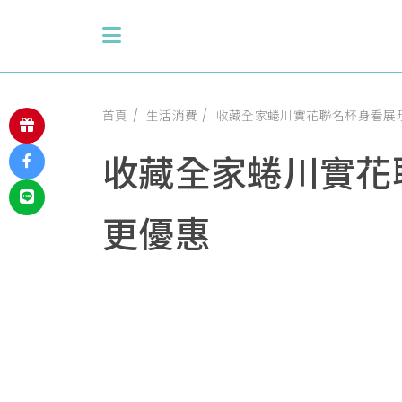
首頁
生活消費
收藏全家蜷川實花聯名杯身看展現折
收藏全家蜷川實花聯
更優惠