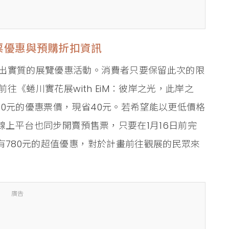
票優惠與預購折扣資訊
出實質的展覽優惠活動。消費者只要保留此次的限
前往《蜷川實花展with EiM：彼岸之光，此岸之
0元的優惠票價，現省40元。若希望能以更低價格
cket線上平台也同步開賣預售票，只要在1月16日前完
有780元的超值優惠，對於計畫前往觀展的民眾來
廣告