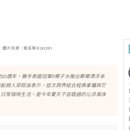
n
圖片來源：凱洛琳 Karolin
20週年，聯手泰國冠軍if椰子水推出椰椰漂浮系
a去啦創辦人梁翔渝表示，這次跨界結合經典拿鐵與芒
入日常咖啡生活，是今年夏天不容錯過的沁涼風味