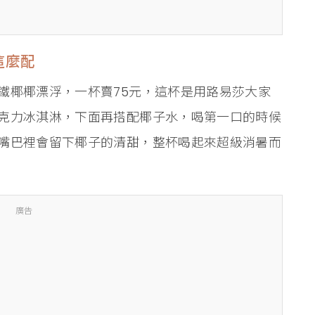
這麼配
鐵椰椰漂浮，一杯賣75元，這杯是用路易莎大家
克力冰淇淋，下面再搭配椰子水，喝第一口的時候
嘴巴裡會留下椰子的清甜，整杯喝起來超級消暑而
廣告