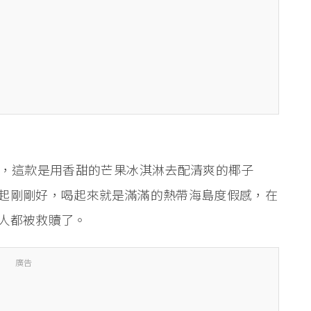
元，這款是用香甜的芒果冰淇淋去配清爽的椰子
起剛剛好，喝起來就是滿滿的熱帶海島度假感，在
人都被救贖了。
廣告