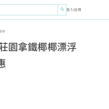
登入
|
註冊
優惠
與莊園拿鐵椰椰漂浮
惠