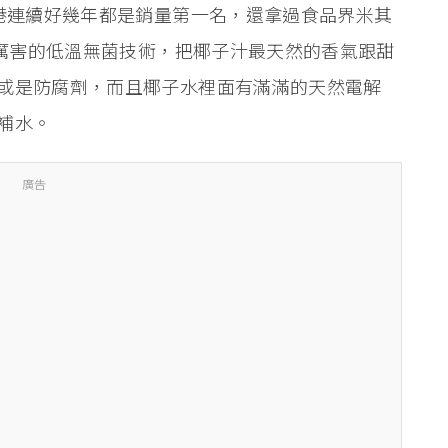
香港連續好幾年都是銷量第一名，還拿過食品界米其
很厲害的低溫無菌技術，把椰子汁最天然的香氣跟甜
或是防腐劑，而且椰子水裡面有滿滿的天然電解
補水。
廣告