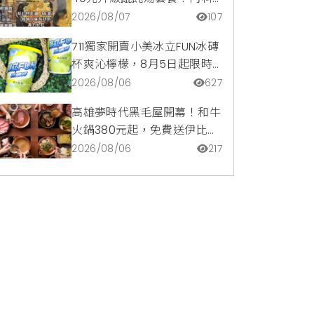
隱藏版爆汁臭豆腐麵與牛肉麵
2026/08/07
107
疙瘩平價攻略
711獨家開賣小美冰立FUN冰磚
杯爽沁檸檬，8月5日起限時
嚐鮮價39元特調咖啡氣泡水
2026/08/06
627
超讚
高雄夢時代黑毛屋開幕！和牛
火鍋380元起，免費送伊比利
豬再享青森蘋果冰淇淋加購
2026/08/06
217
價。