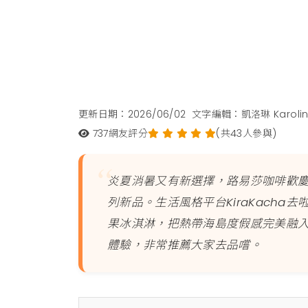
更新日期：2026/06/02
文字編輯：凱洛琳 Karoli
737
網友評分
(共43人參與)
炎夏消暑又有新選擇，路易莎咖啡歡慶
列新品。生活風格平台KiraKach
果冰淇淋，把熱帶海島度假感完美融
體驗，非常推薦大家去品嚐。