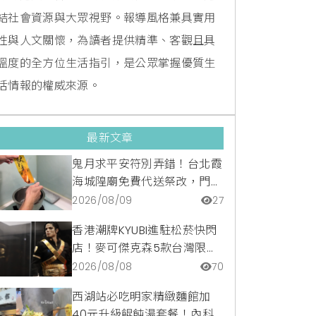
結社會資源與大眾視野。報導風格兼具實用
性與人文關懷，為讀者提供精準、客觀且具
溫度的全方位生活指引，是公眾掌握優質生
活情報的權威來源。
最新文章
鬼月求平安符別弄錯！台北霞
海城隍廟免費代送祭改，門市
請領開光符令與平安符貼紙優
2026/08/09
27
惠一次看
香港潮牌KYUBI進駐松菸快閃
店！麥可傑克森5款台灣限定
商品與1:1雕像震撼登場
2026/08/08
70
西湖站必吃明家精緻麵館加
40元升級餛飩湯套餐！內科