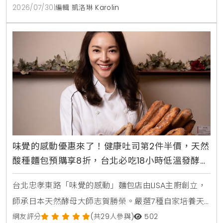
2026/07/30
|
編輯 凱洛琳 Karolin
味覺的感動優惠來了！健康吐司第2件半價，天然
酸種麵包預購享8折，台北必吃18小時低溫發酵麵
包
台北忠孝東路「味覺的感動」麵包店由LISA主廚創立，
師承日本天然酵母大師志賀勝榮。嚴選7種自家培養天
然酵母與18小時低溫發酵工藝，主打不脹氣、無添加的
網友評分
(共29人參與)
502