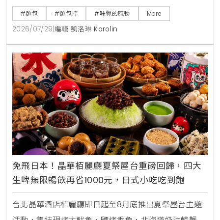
健康吐司、104%高加水核桃起司農夫麵包與蕃茄乳酪酸
#麵包
#麵包控
#味覺的感動
More
種麵包。即日起推出健康吐司第2件半價、天然酸種麵
2026/07/29
|
編輯 凱洛琳 Karolin
包預購8折優惠
免飛日本！晶華栢麗廳夏祭屋台重磅回歸，四大
生啤無限暢飲再省1000元，日式小吃吃到飽
台北晶華酒店栢麗廳即日起至8月底推出夏祭屋台主題