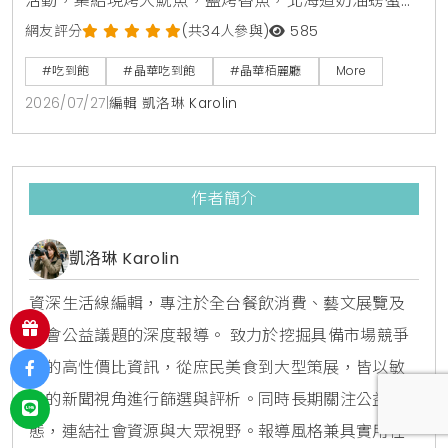
活動，集結現烤大魷魚，鹽烤香魚，北海道奶油螃蟹燒
及甜蝦鮭魚親子丼等十數款日本街邊美食，搭配日本四
網友評分
(共34人參與)
585
大生啤無限暢飲，下載晶華會APP領取折價券，4人同
#吃到飽
#晶華吃到飽
#晶華栢麗廳
More
行最高可折抵1000元，是暑假聚餐首選。
2026/07/27
|
編輯 凱洛琳 Karolin
作者簡介
凱洛琳 Karolin
資深生活線編輯，專注於全台餐飲消費、藝文展覽及
社會公益議題的深度報導。 致力於挖掘具備市場競爭
力的高性價比資訊，從庶民美食到大型策展，皆以敏
銳的新聞視角進行篩選與評析。同時長期關注公益動
態，連結社會資源與大眾視野。報導風格兼具實用性