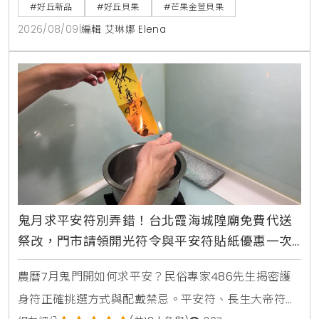
門市與官網宅配開賣，8月6日至8月13日實體門市購買
#好丘新品
#好丘貝果
#芒果金萱貝果
全烘焙品項任選4顆即享88折優惠。
2026/08/09
|
編輯 艾琳娜 Elena
鬼月求平安符別弄錯！台北霞海城隍廟免費代送
祭改，門市請領開光符令與平安符貼紙優惠一次
看
農曆7月鬼門開如何求平安？民俗專家486先生揭密護
身符正確挑選方式與配戴禁忌。平安符、長生大帝符與