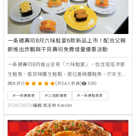
一条通壽司8月六味鮭宴6款新品上市！配合父親
節推出炸蝦與干貝壽司免費增量優惠活動
一条通壽司8月推出全新「六味鮭宴」，包含塔塔洋蔥
生鮭魚、香菜辣醬生鮭蝦、是拉差辣醬鮭魚、芥末生鮭
蝦貝海苔包、蟹醬沙拉鮭魚及美威鮭魚鬆軍艦等6款新
網友評分
(共34人參與)
580
品，同步推出父親節增量優惠活動。
#一条通優惠
#父親節優惠
#一条通鮭魚季
2026/08/01
|
編輯 凱洛琳 Karolin