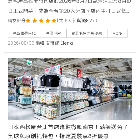
黑毛屋高雄夢時代店於2026年8月7日試營運並於8月10
日正式開幕，成為全台第20家分店。店內主打日式個人
鍋物套餐380元起，並推出夏季限定番茄鍋。歡慶新店
網友評分
(共16人參與)
270
開張，黑毛屋聯名On the Road推出青森蘋果義式手工
#高雄夢時代
#黑毛屋
#黑毛屋開幕優惠
More
冰淇淋，開幕期間更祭出追蹤官方社群免費送伊比利豬
2026/08/06
|
編輯 艾琳娜 Elena
與消費滿額送冰淇淋等多重優惠。
日本西松屋台北首店進駐微風南京！滿額送兔子
氣球與原創托特包，指定夏裝享8折優惠