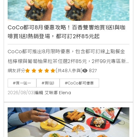
CoCo都可8月優惠攻略！百香雙響炮買1送1與咖
啡買1送1熱銷登場，都可訂2杯85元起
CoCo都可推出8月限時優惠，包含都可訂線上點餐金
桔檸檬與葡萄柚果粒茶任選2杯85元，2杯99元專區新
上架粉角檸檬冬瓜，每週一二指定咖啡買1送1，8月5日
網友評分
(共48人參與)
827
週三好友日更祭出百香雙響炮買1送1優惠。
#買一送一
#買1送1
#CoCo都可優惠
2026/08/03
|
編輯 艾琳娜 Elena