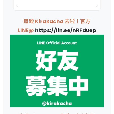
追蹤 Kirakacha 去啦！官方
LINE@
https://lin.ee/nRFduep