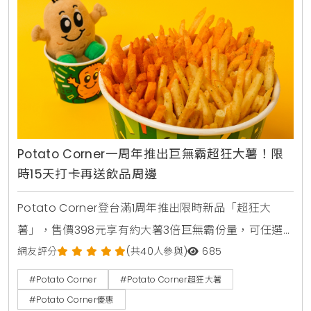
Potato Corner一周年推出巨無霸超狂大薯！限
時15天打卡再送飲品周邊
Potato Corner登台滿1周年推出限時新品「超狂大
薯」，售價398元享有約大薯3倍巨無霸份量，可任選3
種風味粉。2026年8月1日至8月15日活動期間購買超狂
網友評分
(共40人參與)
685
大薯並完成社群打卡任務，免費送2杯消暑飲品，還可
#Potato Corner
#Potato Corner超狂大薯
以85元加購全台限量500個POCO磁吸迷你燈箱。
#Potato Corner優惠