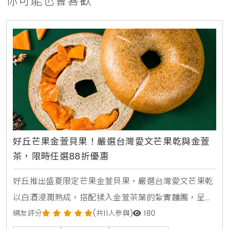
你可能也會喜歡
好丘芒果金萱貝果！嚴選台灣愛文芒果乾與金萱
茶，限時任選88折優惠
好丘推出盛夏限定芒果金萱貝果，嚴選台灣愛文芒果乾
以白酒浸潤熟成，搭配揉入金萱茶葉的紮實麵團，呈現
酸甜果香與淡雅茶韻的雙重層次。新品於8月6日在全台
網友評分
(共11人參與)
180