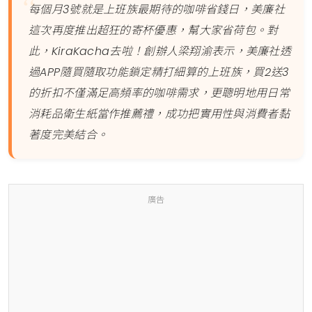
每個月3號就是上班族最期待的咖啡省錢日，美廉社
這次再度推出超狂的寄杯優惠，幫大家省荷包。對
此，KiraKacha去啦！創辦人梁翔渝表示，美廉社透
過APP隨買隨取功能鎖定精打細算的上班族，買2送3
的折扣不僅滿足高頻率的咖啡需求，更聰明地用日常
消耗品衛生紙當作推薦禮，成功把實用性與消費者黏
著度完美結合。
廣告