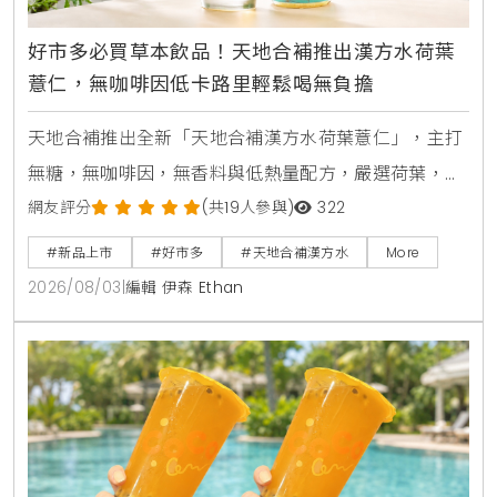
好市多必買草本飲品！天地合補推出漢方水荷葉
薏仁，無咖啡因低卡路里輕鬆喝無負擔
天地合補推出全新「天地合補漢方水荷葉薏仁」，主打
無糖，無咖啡因，無香料與低熱量配方，嚴選荷葉，薏
仁，山楂等草本素材，口感甘潤清爽。產品於2026年8
網友評分
(共19人參與)
322
月上旬全台好市多Costco獨家上市，每箱24入售價
#新品上市
#好市多
#天地合補漢方水
More
729元，提供日常輕鬆補水新選擇。
2026/08/03
|
編輯 伊森 Ethan