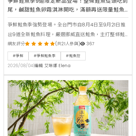
爭鮮鮭魚季9道限定新品登場！整條鮭魚從頭吃到
尾，鹹甜鮭魚卵霜淇淋開吃，滿額再送限量鮭魚
造型扇
爭鮮鮭魚季強勢登場。全台門市自8月4日至9月21日推
出9道全新鮭魚料理，嚴選挪威直送鮭魚，主打整條鮭
魚從頭吃到尾，包含照燒鮭魚頭，鮮嫩鮭魚肚生魚片，
網友評分
(共21人參與)
367
紫蘇和風鮭魚冷麵，以及可可焦糖鮭魚與鮭魚卵黑糖霜
#爭鮮
#爭鮮鮭魚季
#鮭魚控
淇淋等創意鹹甜點。爭鮮APP會員消費滿額再贈送限量
2026/08/04
|
編輯 艾琳娜 Elena
獵奇鮭魚造型扇與專屬優惠彩蛋。