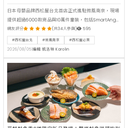
日本母嬰品牌西松屋台北首店正式進駐微風南京，現場
提供超過6000款商品與10萬件童裝，包括SmartAngel
褲型紙尿褲、包屁衣與熱銷安撫玩具。慶祝開幕推出全
網友評分
(共34人參與)
595
館消費禮與指定夏裝8折優惠，打造台北家長一站式育
#西松屋台北
#微風南京
#西松屋必買
兒購物指南。
2026/08/05
|
編輯 凱洛琳 Karolin