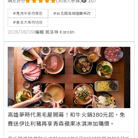
太上老君大八卦護身符用途大不同，並提醒護身符碰水
網友評分
(共18人參與)
307
會失效。台北霞海城隍廟祭改服務與開光符令請領資訊
#鬼月平安符禁忌
#台北霞海城隍廟祭改
一次看。
#長生大帝符功效
2026/08/09
|
編輯 凱洛琳 Karolin
高雄夢時代黑毛屋開幕！和牛火鍋380元起，免
費送伊比利豬再享青森蘋果冰淇淋加購價。