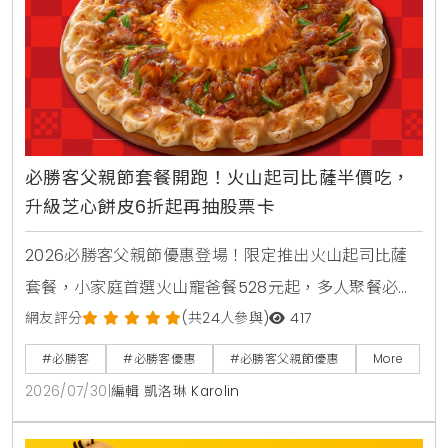
必勝客父親節套餐開跑！火山起司比薩半價吃，
升級芝心餅皮6折起再抽股票卡
2026必勝客父親節優惠登場！限定推出火山起司比薩
套餐，小家庭首選火山寵爸餐528元起，多人聚餐必備
火山芝心爸發餐888元起享雙大比薩。快閃6天爸氣開
網友評分
(共24人參與)
417
吃餐外帶買大送大，升級芝心餅皮享6折優惠。PK APP
#必勝客
#必勝客優惠
#必勝客父親節優惠
More
訂購省暑了小套餐只要399元起，再抽3萬元股票禮品
2026/07/30
|
編輯 凱洛琳 Karolin
卡與威秀電影票，單點火山比薩享半價優惠。