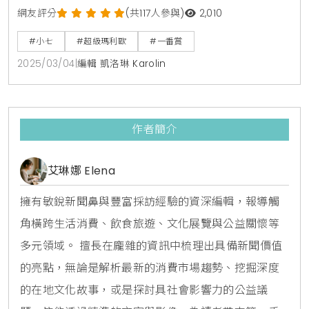
利歐迷設計的居家派對系列，讓你在家中也能享受超級
網友評分
(共117人參與)
2,010
瑪利歐的樂趣！這次推出的近30款派對必需品，包括零
#小七
#超級瑪利歐
#一番賞
食收納盒、造型吐司模具和可愛的造型夾，絕對能讓你
2025/03/04
|
編輯 凱洛琳 Karolin
的聚會充滿趣味與創意，讓每一位參與者都能感受到遊
戲的魅力與歡樂。首先，A獎的「零食收納盒」絕對是
派對的明星！它的設計靈感來自遊戲中的問號磚塊，讓
作者簡介
你在享用零食的同
艾琳娜 Elena
擁有敏銳新聞鼻與豐富採訪經驗的資深編輯，報導觸
角橫跨生活消費、飲食旅遊、文化展覽與公益關懷等
多元領域。 擅長在龐雜的資訊中梳理出具備新聞價值
的亮點，無論是解析最新的消費市場趨勢、挖掘深度
的在地文化故事，或是探討具社會影響力的公益議