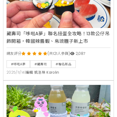
藏壽司「哆啦A夢」聯名扭蛋全攻略！13款公仔吊
飾開箱，韓國辣醬蝦、帛琉糰子新上市
網友評分
(共121人參與)
2,087
#哆啦A夢
#藏壽司
#聯名新品
2025/11/14
|
編輯 凱洛琳 Karolin