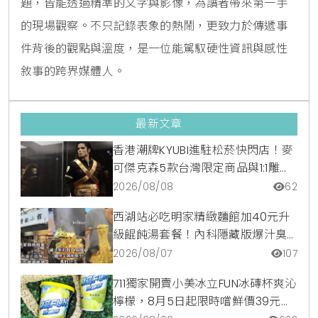
題，皆能透過精準的文字與影像，為讀者帶來第一手
的現場觀察。不只記錄表象的熱鬧，更致力於傳遞事
件背後的觀點與溫度，是一位能駕馭硬性資訊與感性
敘事的跨界媒體人。
最新文章
香港潮牌KYUBI進駐松菸快閃店！麥
可傑克森5款台灣限定商品與1:1雕像
震撼登場
2026/08/08
62
西湖站必吃明家精緻麵館加40元升
級餛飩湯套餐！內科隱藏版爆汁臭
豆腐麵與牛肉麵疙瘩平價攻略
2026/08/07
107
711獨家開賣小美冰立FUN冰磚杯爽沁
檸檬，8月5日起限時嚐鮮價39元特