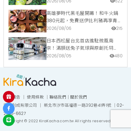
調咖啡氣泡水超讚
2026/08/06
622
高雄夢時代黑毛屋開幕！和牛火鍋
380元起，免費送伊比利豬再享青森
蘋果冰淇淋加購價。
2026/08/06
215
日本西松屋台北首店進駐微風南
京！滿額送兔子氣球與原創托特
包，指定夏裝享8折優惠
2026/08/05
480
投放廣告
｜
使用條款
｜
聯絡我們
｜
關於我們
宥達利成有限公司 ｜ 新北市汐市區福德一路392巷41弄1號 ｜
02-
2746-6627
Copyright © 2022 KiraKacha.com.tw All rights reserved