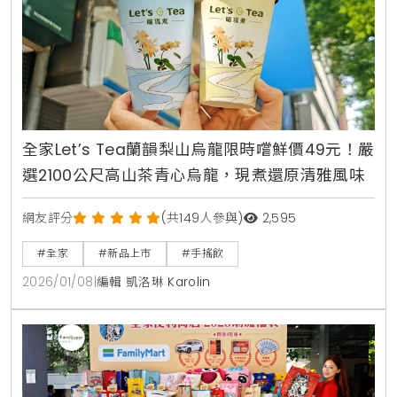
全家Let’s Tea蘭韻梨山烏龍限時嚐鮮價49元！嚴
選2100公尺高山茶青心烏龍，現煮還原清雅風味
網友評分
(共149人參與)
2,595
#全家
#新品上市
#手搖飲
2026/01/08
|
編輯 凱洛琳 Karolin