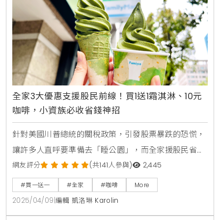
夠此次快閃活動最吸
全家3大優惠支援股民前線！買1送1霜淇淋、10元
咖啡，小資族必收省錢神招
針對美國川普總統的關稅政策，引發股票暴跌的恐慌，
讓許多人直呼要準備去「睡公園」，而全家援股民省錢
護荷包，即日起推出涵蓋鮮食、飲品及日用品的三大省
網友評分
(共141人參與)
2,445
錢方案，要讓消費者在日常開銷上能更精打細算。從早
#買一送一
#全家
#咖啡
More
餐超值組合、週末限定優惠到會員點數加購，每個環節
2025/04/09
|
編輯 凱洛琳 Karolin
都幫民眾把關荷包，讓省錢變得輕鬆又實際。鮮食優惠