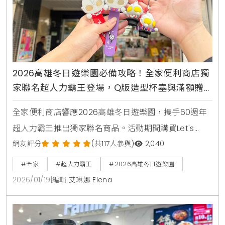
2026高雄冬日遊樂園必備攻略！全家便利商店獨
家聯名超人力霸王登場，Q版造型杯塞與滿額贈
拍拍燈手環陪你夜間賞燈去
全家便利商店響應2026高雄冬日遊樂園，攜手60週年
超人力霸王推出獨家聯名商品。活動期間購買Let's
Café可獲得限定杯身，還有Q版造型杯塞與夜間賞燈必
網友評分
(共117人參與)
2,040
備的發光拍拍燈手環，消費滿額即贈，邀請民眾一同點
#全家
#超人力霸王
#2026高雄冬日遊樂園
亮高雄愛河灣。
2026/01/19
|
編輯 艾琳娜 Elena