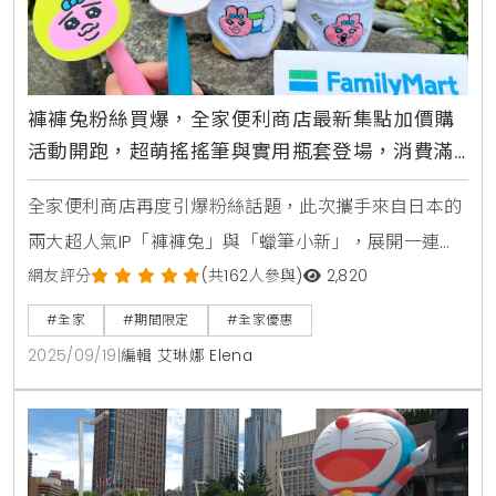
褲褲兔粉絲買爆，全家便利商店最新集點加價購
活動開跑，超萌搖搖筆與實用瓶套登場，消費滿
額再送百元購物金、爽抽3萬元旅遊金
全家便利商店再度引爆粉絲話題，此次攜手來自日本的
兩大超人氣IP「褲褲兔」與「蠟筆小新」，展開一連串
可愛又美味的聯名攻勢，從實用又療癒的周邊商品加價
網友評分
(共162人參與)
2,820
購，到完美復刻動畫場景的經典美食，讓消費者在享受
#全家
#期間限定
#全家優惠
便利生活的同時，也能被滿滿的萌力包圍，無論是褲褲
2025/09/19
|
編輯 艾琳娜 Elena
兔的忠實粉絲，還是看著蠟筆新長大的朋友，這次的活
動都將讓人心甘情願地被優惠打敗。褲褲兔首度登陸全
家，超萌周邊加價購粉絲必收近期在日本迅速竄紅，以
「笑中帶淚」的