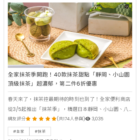
全面啟動 三餐都能省全家幫你省！即日起推出超狂「銅
板早餐」組合，飯糰+豆漿、三明治+咖啡通通49元
起，比你自己在
全家抹茶季開跑！40款抹茶甜點「靜岡、小山園
頂級抹茶」超濃郁，第二件6折優惠
春天來了，抹茶控最期待的時刻也到了！全家便利商店
從3/5起推出「抹茶季」，精選日本靜岡、小山園、八
女等頂級抹茶粉，打造10款特色新品，讓你的春遊採買
網友評分
(共174人參與)
3,035
充滿儀式感。從聯名甜點到熱銷麵包，每一款都融入濃
#全家
#抹茶
郁茶香與豐富層次，像是與人氣品牌「午冬5.TUNG」