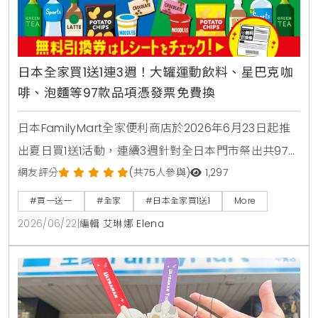
日本全家買1送1連3週！大罐運動飲料、星巴克咖
啡、泡麵等97款品項憑發票免費換
日本FamilyMart全家便利商店於2026年6月23日起推
出夏日買1送1活動，連續3週針對全日本門市祭出共97款
人氣商品，包含星巴克咖啡、大容量運動飲料、日清杯
網友評分
(共75人參與)
1,297
麵及熱銷巧克力零食，消費者購買指定商品即可於隔週
#買一送一
#全家
#日本全家買1送1
More
憑發票免費兌換，是近期台灣讀者前往日本旅遊、自由
2026/06/22
|
編輯 艾琳娜 Elena
行時不可錯過的超商省錢必看攻略。