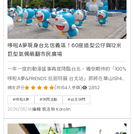
哆啦A夢現身台北信義區！60座造型公仔與12米
巨型氣偶萌翻市民廣場
一年一度的動漫盛事再度降臨台北，備受期待的「100%
哆啦A夢&FRIENDS 巡迴特展 台北站」即將在華山1914
文創園區盛大登場。為了替展覽暖身，主辦單位聯合數
網友評分
(共164人參與)
2,852
位文創與AllRights Reserved聯手出擊，於6月14日和15
#哆啦A夢
#快閃活動
#台北快閃
日兩天，在台北市民廣場舉辦快閃活動，率先曝光了展
2025/06/14
|
編輯 凱洛琳 Karolin
覽的吸睛亮點，吸引大批民眾爭相目睹，現場氣氛熱鬧
非凡。巨型哆啦A夢空降信義區 60座造型公仔一次看個