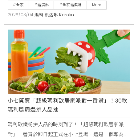
藍莓果汁配方，讓每一口都充滿濃郁的果香，酸甜適
#全家
#霜淇淋
#全家霜淇淋
More
中，讓人一試成主顧。從3月5日至3月7日，消費者可
2025/03/04
|
編輯 凱洛琳 Karolin
以享受限時優惠，五支只需188元，讓你在春日裡盡情
享受這份美味。此外，還推出綜合口味霜淇淋，特別選
用來自小農的牛奶，讓口感更加滑順，奶香四溢，搭配
新鮮藍莓果汁，
小七開賣「超級瑪利歐居家派對一番賞」！30款
瑪利歐周邊拚人品抽
瑪利歐鐵粉拚人品的時刻到了！「超級瑪利歐居家派
對」一番賞於即日起正式在小七登場，這是一個專為瑪