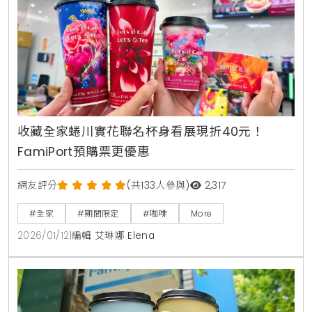
收藏全家蜷川實花聯名杯身看展現折40元！
FamiPort預購票更優惠
網友評分
(共133人參與)
2,317
#全家
#期間限定
#咖啡
More
2026/01/12
|
編輯 艾琳娜 Elena