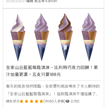
2025/03/07
|
編輯 凱洛琳 Karolin
合作的「抹茶酥頂點心杯」，以及回歸的「玄米抹茶麻
吉麵包」，絕對能滿足你的味蕾！即日起至3/18，購買
指定商品還享第二件6折優惠，抹茶控千萬別錯過！全
家甜
全家山丘藍藍莓霜淇淋、比利時巧克力回歸！果
汁加量更濃，五支只要188元
春天的氣息悄然降臨，全家便利商店帶來了令人期待的
「全家山丘藍藍莓霜淇淋」！這款霜淇淋不僅延續了去
年的熱銷，還在口味上進行了全新升級。全新的山丘藍
網友評分
(共160人參與)
2,760