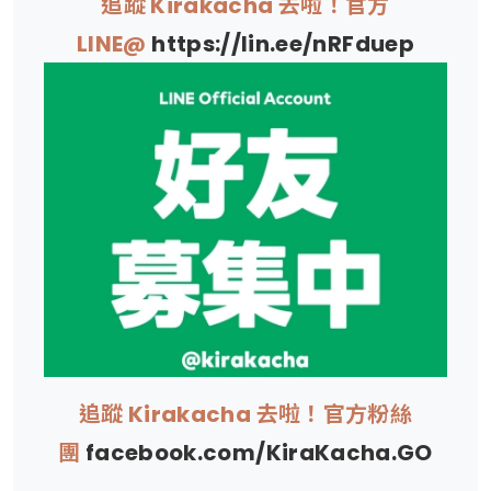
追蹤 Kirakacha 去啦！官方
LINE@
https://lin.ee/nRFduep
追蹤 Kirakacha 去啦！官方粉絲
團
facebook.com/KiraKacha.GO