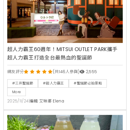
超人力霸王60週年！MITSUI OUTLET PARK攜手
超人力霸王打造全台最熱血的聖誕節
網友評分
(共146人參與)
2,555
#三井聖誕節
#超人力霸王
#聖誕節必拍景點
More
2025/11/24
|
編輯 艾琳娜 Elena