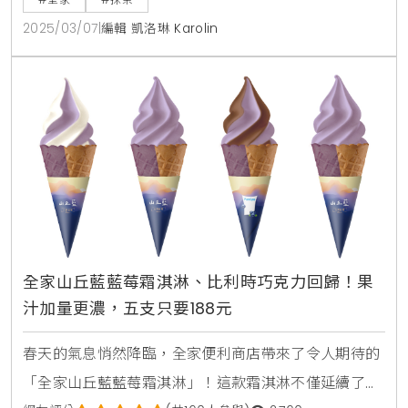
郁茶香與豐富層次，像是與人氣品牌「午冬5.TUNG」
2025/03/07
|
編輯 凱洛琳 Karolin
合作的「抹茶酥頂點心杯」，以及回歸的「玄米抹茶麻
吉麵包」，絕對能滿足你的味蕾！即日起至3/18，購買
指定商品還享第二件6折優惠，抹茶控千萬別錯過！全
家甜
全家山丘藍藍莓霜淇淋、比利時巧克力回歸！果
汁加量更濃，五支只要188元
春天的氣息悄然降臨，全家便利商店帶來了令人期待的
「全家山丘藍藍莓霜淇淋」！這款霜淇淋不僅延續了去