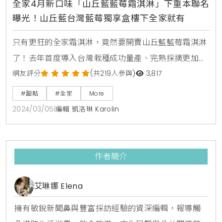
全家4月新口味「山丘藍藍莓霜淇淋」下重本聯名
曝光！山丘藍台灣藍莓獨享盒樓下全家就有
只有更狂的全家霜淇淋，竟然要開賣山丘藍藍莓霜淇淋
了！去年首度導入台灣栽種成功量產、完熟採摘更加香
甜的藍莓品牌「山丘藍」，短短時間搶購一空。今年看
網友評分
(共219人參與)
3,817
準藍莓控的狂愛，在三、四月藍莓產季於全台門市貨架
#甜點
#全家
More
上開賣山丘藍台灣藍莓專區，只要吃過就回不去的山丘
2024/03/05
|
編輯 凱洛琳 Karolin
藍現在到樓下全家就能吃到。並搶先預告4月份將重磅
祭出山丘藍藍莓霜淇淋，下重本的新口味一定要搶吃。
延伸閱讀：7-ELEVEN獨家販售「濟州島達克瓦茲」！韓
作者簡介
國濟州島
艾琳娜 Elena
擁有敏銳新聞鼻與豐富採訪經驗的資深編輯，報導觸