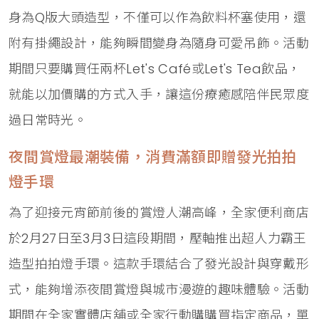
身為Q版大頭造型，不僅可以作為飲料杯塞使用，還
附有掛繩設計，能夠瞬間變身為隨身可愛吊飾。活動
期間只要購買任兩杯Let's Café或Let's Tea飲品，
就能以加價購的方式入手，讓這份療癒感陪伴民眾度
過日常時光。
夜間賞燈最潮裝備，消費滿額即贈發光拍拍
燈手環
為了迎接元宵節前後的賞燈人潮高峰，全家便利商店
於2月27日至3月3日這段期間，壓軸推出超人力霸王
造型拍拍燈手環。這款手環結合了發光設計與穿戴形
式，能夠增添夜間賞燈與城市漫遊的趣味體驗。活動
期間在全家實體店舖或全家行動購購買指定商品，單