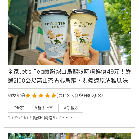
全家Let’s Tea蘭韻梨山烏龍限時嚐鮮價49元！嚴
選2100公尺高山茶青心烏龍，現煮還原清雅風味
網友評分
(共148人參與)
2,587
#全家
#新品上市
#手搖飲
2026/01/08
|
編輯 凱洛琳 Karolin