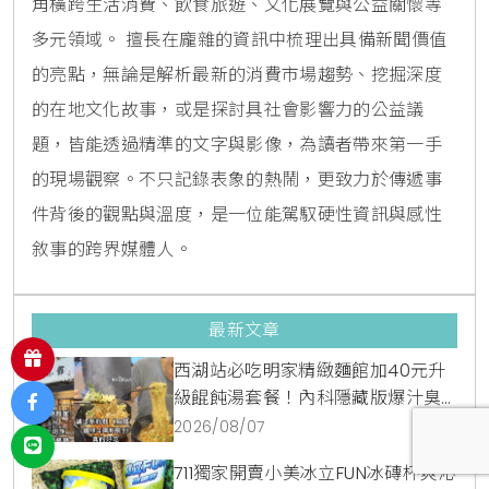
角橫跨生活消費、飲食旅遊、文化展覽與公益關懷等
多元領域。 擅長在龐雜的資訊中梳理出具備新聞價值
的亮點，無論是解析最新的消費市場趨勢、挖掘深度
的在地文化故事，或是探討具社會影響力的公益議
題，皆能透過精準的文字與影像，為讀者帶來第一手
的現場觀察。不只記錄表象的熱鬧，更致力於傳遞事
件背後的觀點與溫度，是一位能駕馭硬性資訊與感性
敘事的跨界媒體人。
最新文章
西湖站必吃明家精緻麵館加40元升
級餛飩湯套餐！內科隱藏版爆汁臭
豆腐麵與牛肉麵疙瘩平價攻略
2026/08/07
50
711獨家開賣小美冰立FUN冰磚杯爽沁