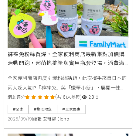
褲褲兔粉絲買爆，全家便利商店最新集點加價購
活動開跑，超萌搖搖筆與實用瓶套登場，消費滿
額再送百元購物金、爽抽3萬元旅遊金
全家便利商店再度引爆粉絲話題，此次攜手來自日本的
兩大超人氣IP「褲褲兔」與「蠟筆小新」，展開一連串
可愛又美味的聯名攻勢，從實用又療癒的周邊商品加價
網友評分
(共161人參與)
2,815
購，到完美復刻動畫場景的經典美食，讓消費者在享受
#全家
#期間限定
#全家優惠
便利生活的同時，也能被滿滿的萌力包圍，無論是褲褲
2025/09/19
|
編輯 艾琳娜 Elena
兔的忠實粉絲，還是看著蠟筆新長大的朋友，這次的活