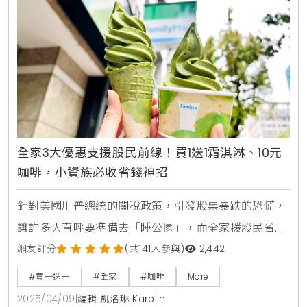
動都將讓人心甘情願地被優惠打敗。褲褲兔首度登陸全
家，超萌周邊加價購粉絲必收近期在日本迅速竄紅，以
「笑中帶淚」的
全家3大優惠支援股民前線！買1送1霜淇淋、10元
咖啡，小資族必收省錢神招
針對美國川普總統的關稅政策，引發股票暴跌的恐慌，
讓許多人直呼要準備去「睡公園」，而全家援股民省錢
護荷包，即日起推出涵蓋鮮食、飲品及日用品的三大省
網友評分
(共141人參與)
2,442
錢方案，要讓消費者在日常開銷上能更精打細算。從早
#買一送一
#全家
#咖啡
More
餐超值組合、週末限定優惠到會員點數加購，每個環節
2025/04/09
|
編輯 凱洛琳 Karolin