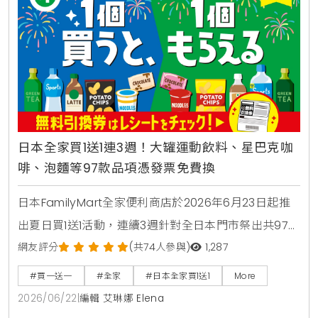
日本全家買1送1連3週！大罐運動飲料、星巴克咖
啡、泡麵等97款品項憑發票免費換
日本FamilyMart全家便利商店於2026年6月23日起推
出夏日買1送1活動，連續3週針對全日本門市祭出共97款
人氣商品，包含星巴克咖啡、大容量運動飲料、日清杯
網友評分
(共74人參與)
1,287
麵及熱銷巧克力零食，消費者購買指定商品即可於隔週
#買一送一
#全家
#日本全家買1送1
More
憑發票免費兌換，是近期台灣讀者前往日本旅遊、自由
2026/06/22
|
編輯 艾琳娜 Elena
行時不可錯過的超商省錢必看攻略。