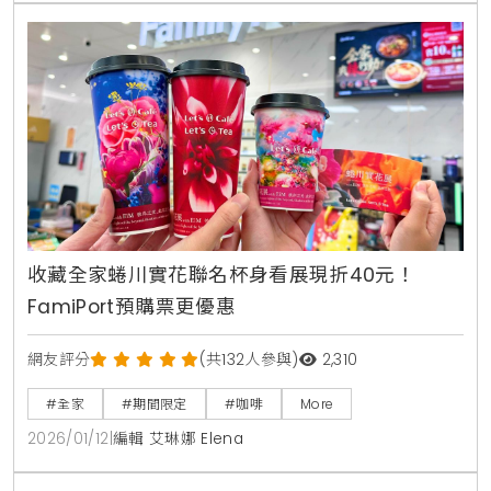
收藏全家蜷川實花聯名杯身看展現折40元！
FamiPort預購票更優惠
網友評分
(共132人參與)
2,310
#全家
#期間限定
#咖啡
More
2026/01/12
|
編輯 艾琳娜 Elena