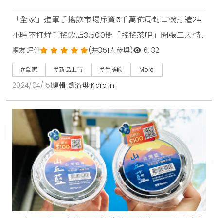
清爽登場
「全家」進軍手搖飲市場斥資5千萬佈局封口機打造24
小時不打烊手搖飲店3,500間「搖搖茶吧」開張三大特
色搖起來：果茶風味、有料口感、手搖樂趣柳橙香柚綠
網友評分
(共351人參與)
6,132
茶、荔枝貴妃紅茶清爽登場 FamiNow、外送平台新品
#全家
#新品上市
#手搖飲
More
享買2送1氣溫攀升，愛喝飲料的手搖族注意！「全家」
2024/04/15
|
編輯 凱洛琳 Karolin
變身全台規模最大、24小時不打烊、連鎖手搖飲店！台
灣人愛喝手搖飲，據統計全台每年更可賣出近11億杯，
全家便利商店搶攻千億手搖茶飲商機，4/17起推