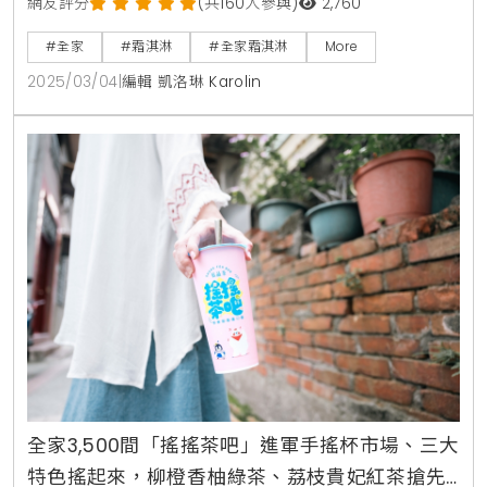
年的熱銷，還在口味上進行了全新升級。全新的山丘藍
網友評分
(共160人參與)
2,760
藍莓果汁配方，讓每一口都充滿濃郁的果香，酸甜適
#全家
#霜淇淋
#全家霜淇淋
More
中，讓人一試成主顧。從3月5日至3月7日，消費者可
2025/03/04
|
編輯 凱洛琳 Karolin
以享受限時優惠，五支只需188元，讓你在春日裡盡情
享受這份美味。此外，還推出綜合口味霜淇淋，特別選
用來自小農的牛奶，讓口感更加滑順，奶香四溢，搭配
新鮮藍莓果汁，
全家3,500間「搖搖茶吧」進軍手搖杯市場、三大
特色搖起來，柳橙香柚綠茶、荔枝貴妃紅茶搶先