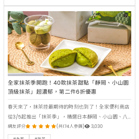
都幫民眾把關荷包，讓省錢變得輕鬆又實際。鮮食優惠
全面啟動 三餐都能省全家幫你省！即日起推出超狂「銅
板早餐」組合，飯糰+豆漿、三明治+咖啡通通49元
起，比你自己在
全家抹茶季開跑！40款抹茶甜點「靜岡、小山園
頂級抹茶」超濃郁，第二件6折優惠
春天來了，抹茶控最期待的時刻也到了！全家便利商店
從3/5起推出「抹茶季」，精選日本靜岡、小山園、八
女等頂級抹茶粉，打造10款特色新品，讓你的春遊採買
網友評分
(共174人參與)
3,030
充滿儀式感。從聯名甜點到熱銷麵包，每一款都融入濃
#全家
#抹茶