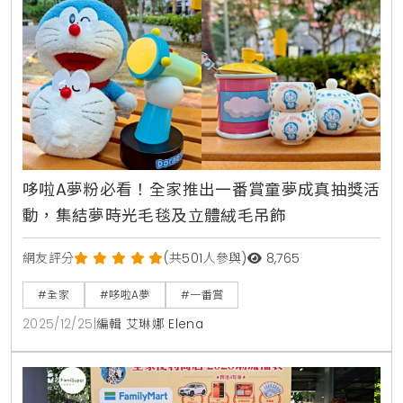
哆啦A夢粉必看！全家推出一番賞童夢成真抽獎活
動，集結夢時光毛毯及立體絨毛吊飾
網友評分
(共501人參與)
8,765
#全家
#哆啦A夢
#一番賞
2025/12/25
|
編輯 艾琳娜 Elena