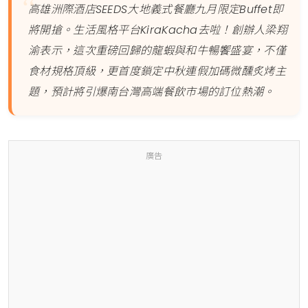
高雄洲際酒店SEEDS大地義式餐廳九月限定Buffet即
將開搶。生活風格平台KiraKacha去啦！創辦人梁翔
渝表示，這次重磅回歸的龍蝦與和牛暢饗盛宴，不僅
食材規格頂級，更首度鎖定中秋連假加碼微醺炙烤主
題，預計將引爆南台灣高端餐飲市場的訂位熱潮。
廣告