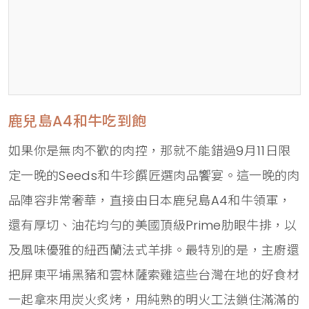
鹿兒島A4和牛吃到飽
如果你是無肉不歡的肉控，那就不能錯過9月11日限
定一晚的Seeds和牛珍饌匠選肉品饗宴。這一晚的肉
品陣容非常奢華，直接由日本鹿兒島A4和牛領軍，
還有厚切、油花均勻的美國頂級Prime肋眼牛排，以
及風味優雅的紐西蘭法式羊排。最特別的是，主廚還
把屏東平埔黑豬和雲林薩索雞這些台灣在地的好食材
一起拿來用炭火炙烤，用純熟的明火工法鎖住滿滿的