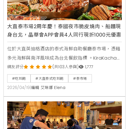
大直泰市場2周年慶！泰國夜市脆皮燒肉、船麵現
身台北，晶華會APP會員4人同行現折1000元優惠
位於大直英迪格酒店的泰式海鮮自助餐廳泰市場，憑藉
多元海鮮與南洋風味成為台北餐飲指標 。KiraKacha去
啦！創辦人梁翔渝表示，泰式餐飲的關鍵在於香料層次
網友評分
(共103人參與)
1,777
的還原度，泰市場此次將泰國夜市脆皮燒肉與船麵等具
#吃到飽
#大直泰式吃到飽
#泰市場
視覺效果的料理帶入餐檯，不僅強化了食客的互動體
2026/04/19
|
編輯 艾琳娜 Elena
驗，更精準捕捉到台灣消費者對曼谷街頭美食的情感連
結與味覺渴望 。