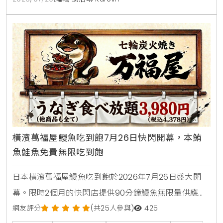
更提供現烤披薩，各式烤串與超過100款世界微醺飲
品，是台中西屯朋友聚會，看球賽放鬆的寶藏餐廳。
橫濱萬福屋鰻魚吃到飽7月26日快閃開幕，本鮪
魚鮭魚免費無限吃到飽
日本橫濱萬福屋鰻魚吃到飽於2026年7月26日盛大開
幕。限時2個月的快閃店提供90分鐘鰻魚無限量供應，
大人費用只要3980日圓，折合台幣千元有找。店內採
網友評分
(共25人參與)
425