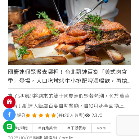
國慶連假聚餐去哪裡！台北凱達百宴「美式肉食
季」登場，大口吃燉烤牛小排配啤酒暢飲，再搶
買10送5餐券
為了迎接即將到來的雙十國慶連假聚餐熱潮，位於萬華
的台北凱達大飯店百宴自助餐廳，自10月起全面換上新
主題，盛大推出「美式肉食季」限定料理，主廚團隊以
網友評分
(共136人參與)
2,370
豪邁的美式風味為靈感，設計超過十道全新肉食菜色，
#吃到飽
#台北美食
#下殺餐券
More
並提供柏克金啤酒無限暢飲，讓消費者能盡情大快朵
2025/10/05
|
編輯 凱洛琳 Karolin