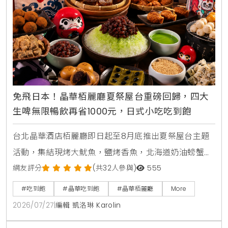
免飛日本！晶華栢麗廳夏祭屋台重磅回歸，四大
生啤無限暢飲再省1000元，日式小吃吃到飽
台北晶華酒店栢麗廳即日起至8月底推出夏祭屋台主題
活動，集結現烤大魷魚，鹽烤香魚，北海道奶油螃蟹燒
及甜蝦鮭魚親子丼等十數款日本街邊美食，搭配日本四
網友評分
(共32人參與)
555
大生啤無限暢飲，下載晶華會APP領取折價券，4人同
#吃到飽
#晶華吃到飽
#晶華栢麗廳
More
行最高可折抵1000元，是暑假聚餐首選。
2026/07/27
|
編輯 凱洛琳 Karolin