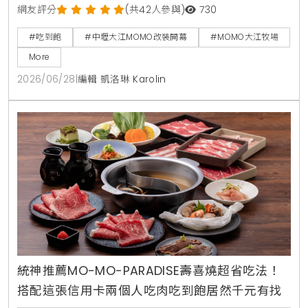
套餐同步推出星鰻一本揚與蟹肉奶油春卷兩款全新一品
網友評分
(共42人參與)
730
料理。6月22日至6月25日限時4天，每日前50名現場
#吃到飽
#中壢大江MOMO改裝開幕
#MOMO大江牧場
排隊入場用餐者，免費送澳洲和牛肉盤一份。
More
2026/06/28
|
編輯 凱洛琳 Karolin
統神推薦MO-MO-PARADISE壽喜燒超省吃法！
搭配這張信用卡兩個人吃肉吃到飽居然千元有找