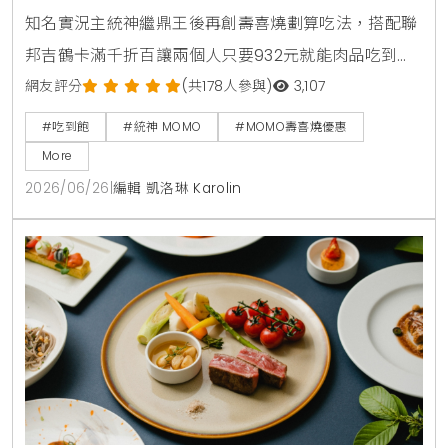
知名實況主統神繼鼎王後再創壽喜燒劃算吃法，搭配聯
邦吉鶴卡滿千折百讓兩個人只要932元就能肉品吃到
飽，連MOMO官方都親自留言揭露更便宜的隱藏優惠。
網友評分
(共178人參與)
3,107
#吃到飽
#統神 MOMO
#MOMO壽喜燒優惠
More
2026/06/26
|
編輯 凱洛琳 Karolin