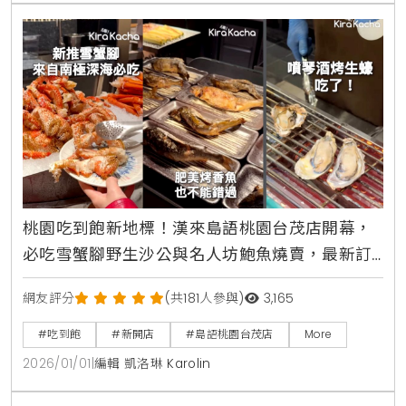
桃園吃到飽新地標！漢來島語桃園台茂店開幕，
必吃雪蟹腳野生沙公與名人坊鮑魚燒賣，最新訂
位攻略與完整價位一次看清楚
網友評分
(共181人參與)
3,165
#吃到飽
#新開店
#島語桃園台茂店
More
2026/01/01
|
編輯 凱洛琳 Karolin