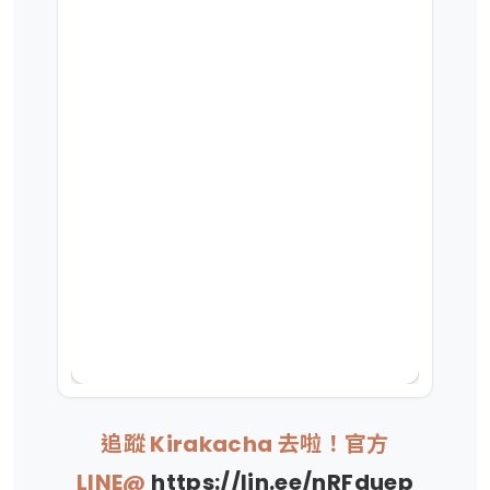
追蹤 Kirakacha 去啦！官方
LINE@
https://lin.ee/nRFduep