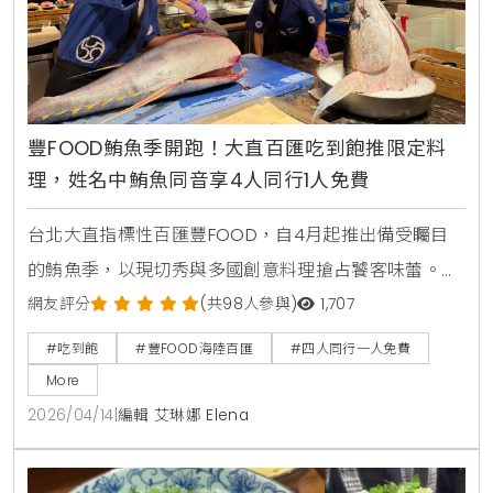
豐FOOD鮪魚季開跑！大直百匯吃到飽推限定料
理，姓名中鮪魚同音享4人同行1人免費
台北大直指標性百匯豐FOOD，自4月起推出備受矚目
的鮪魚季，以現切秀與多國創意料理搶占饕客味蕾。
KiraKacha去啦！創辦人梁翔渝表示，隨著餐飲市場分
網友評分
(共98人參與)
1,707
眾化，主題性的季節料理結合視覺互動體驗，已成為消
#吃到飽
#豐FOOD海陸百匯
#四人同行一人免費
費者選擇百匯的關鍵考量，這不僅提升了餐飲的趣味
More
性，更能透過專業技藝展示，確立品牌在海味料理上的
2026/04/14
|
編輯 艾琳娜 Elena
職人權威。