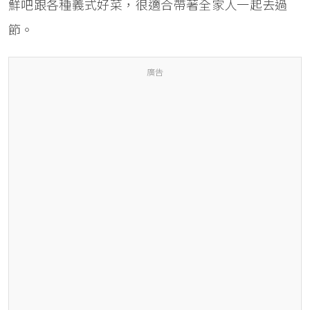
鮮吧跟各種義式好菜，很適合帶著全家人一起去過
節。
廣告