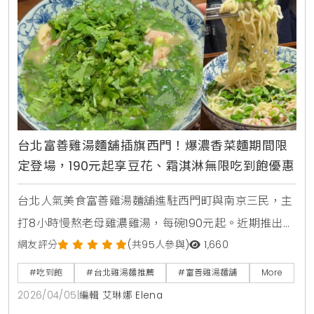
台北富善雞湯麵舖插旗西門！爆濃香菜麵期間限
定登場，190元起享豆花、霜淇淋無限吃到飽優惠
台北人氣美食富善雞湯麵舖進駐西門町與南京三民，主
打8小時慢熬老母雞濃雞湯，每碗190元起。近期推出期
間限定爆濃香菜雞湯麵，並提供豆花、霜淇淋及飲料無
網友評分
(共95人參與)
1,660
限吃到飽，是個人用餐的平價療癒首選。
#吃到飽
#台北雞湯麵推薦
#富善雞湯麵舖
More
2026/04/05
|
編輯 艾琳娜 Elena