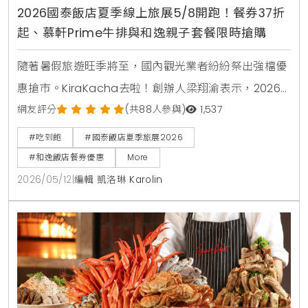
2026國泰飯店夏季線上旅展5/8開跑！餐券37折
起、慕軒Prime牛排與和逸親子套餐限時搶購
隨著暑假旅遊旺季將至，國內觀光業者紛紛祭出強檔優
惠搶市。KiraKacha去啦！創辦人梁翔渝表示，2026
年的消費趨勢更傾向於一站式的體驗與高彈性的餐飲組
網友評分
(共88人參與)
1,537
合。本次國泰飯店夏季線上旅展不僅在價格上展現誠
#吃到飽
#國泰飯店夏季旅展2026
意，更透過跨館通用券與知名卡通IP聯名，精準鎖定親
#和逸飯店餐券優惠
More
子客群與小資上班族的日常消費痛點 。
2026/05/12
|
編輯 凱洛琳 Karolin