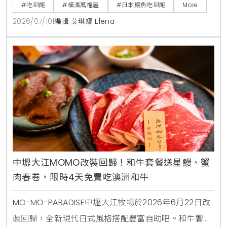
用日式七輪炭火現烤風格，菜單更包含本鮪魚與鮭魚腹
#吃到飽
#橫濱萬福屋
#日本鰻魚吃到飽
More
肉等豐富海鮮，是今年夏天日本自由行不容錯過的超高
2026/07/10
|
編輯 艾琳娜 Elena
CP值美食選擇。
中壢大江MOMO改裝回歸！和牛套餐送星鰻、蟹
肉春卷，限時4天免費吃澳洲和牛
MO-MO-PARADISE中壢大江牧場於2026年6月22日改
裝回歸，全新現代日式風格搭配豐富自助吧。和牛饗宴