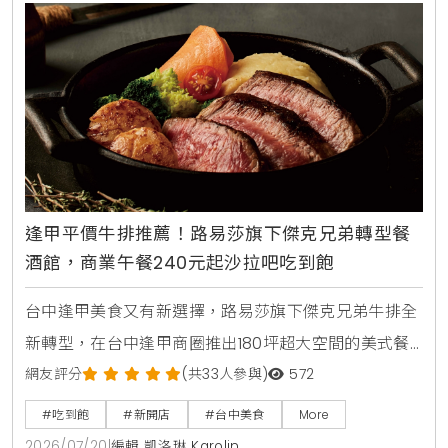
逢甲平價牛排推薦！路易莎旗下傑克兄弟轉型餐
酒館，商業午餐240元起沙拉吧吃到飽
台中逢甲美食又有新選擇，路易莎旗下傑克兄弟牛排全
新轉型，在台中逢甲商圈推出180坪超大空間的美式餐
酒館新店型。主打從早午餐，商業午餐到深夜餐酒全時
網友評分
(共33人參與)
572
段供應，平日點早午餐加49元，晚上週末加99元即享
#吃到飽
#新開店
#台中美食
More
自助沙拉吧，路易莎咖啡無限續。商業午餐240元起，
2026/07/20
|
編輯 凱洛琳 Karolin