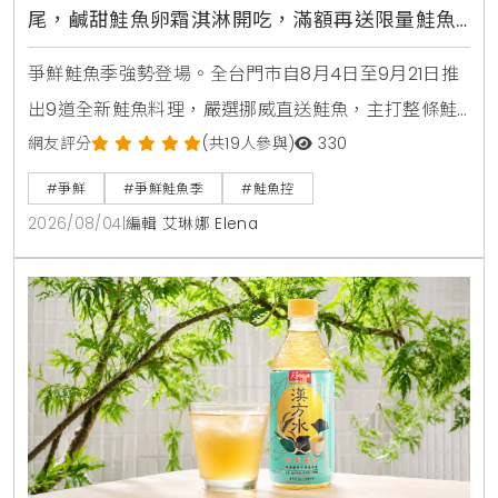
尾，鹹甜鮭魚卵霜淇淋開吃，滿額再送限量鮭魚
造型扇
爭鮮鮭魚季強勢登場。全台門市自8月4日至9月21日推
出9道全新鮭魚料理，嚴選挪威直送鮭魚，主打整條鮭
魚從頭吃到尾，包含照燒鮭魚頭，鮮嫩鮭魚肚生魚片，
網友評分
(共19人參與)
330
紫蘇和風鮭魚冷麵，以及可可焦糖鮭魚與鮭魚卵黑糖霜
#爭鮮
#爭鮮鮭魚季
#鮭魚控
淇淋等創意鹹甜點。爭鮮APP會員消費滿額再贈送限量
2026/08/04
|
編輯 艾琳娜 Elena
獵奇鮭魚造型扇與專屬優惠彩蛋。