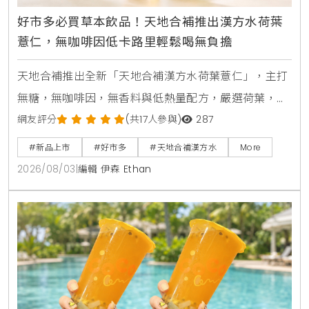
好市多必買草本飲品！天地合補推出漢方水荷葉
薏仁，無咖啡因低卡路里輕鬆喝無負擔
天地合補推出全新「天地合補漢方水荷葉薏仁」，主打
無糖，無咖啡因，無香料與低熱量配方，嚴選荷葉，薏
仁，山楂等草本素材，口感甘潤清爽。產品於2026年8
網友評分
(共17人參與)
287
月上旬全台好市多Costco獨家上市，每箱24入售價
#新品上市
#好市多
#天地合補漢方水
More
729元，提供日常輕鬆補水新選擇。
2026/08/03
|
編輯 伊森 Ethan