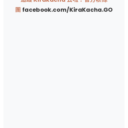
團
facebook.com/KiraKacha.GO