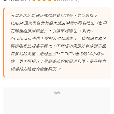
五星飯店級料理正式進駐巷口超商，老協珍旗下
TOMMI湯米與台北美福大飯店潮粵坊聯名推出「私房
花雕雞腿排米漢堡」，引發市場關注 。對此，
KiraKacha去啦！創辦人梁翔渝表示，這類跨界聯名
將精緻餐飲規格平民化，不僅成功滿足外食族對高品
質餐點的渴望，透過全台7-ELEVEN通路的24小時供
應，更大幅提升了星級美味的取得便利性，是品牌力
與通路力結合的極佳案例 。
廣告