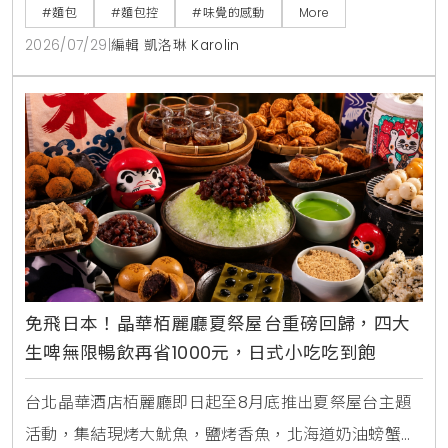
健康吐司、104%高加水核桃起司農夫麵包與蕃茄乳酪酸
#麵包
#麵包控
#味覺的感動
More
種麵包。即日起推出健康吐司第2件半價、天然酸種麵
2026/07/29
|
編輯 凱洛琳 Karolin
包預購8折優惠
免飛日本！晶華栢麗廳夏祭屋台重磅回歸，四大
生啤無限暢飲再省1000元，日式小吃吃到飽
台北晶華酒店栢麗廳即日起至8月底推出夏祭屋台主題
活動，集結現烤大魷魚，鹽烤香魚，北海道奶油螃蟹燒