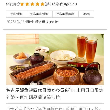
及甜蝦鮭魚親子丼等十數款日本街邊美食，搭配日本四
網友評分
(共31人參與)
540
大生啤無限暢飲，下載晶華會APP領取折價券，4人同
#吃到飽
#晶華吃到飽
#晶華栢麗廳
More
行最高可折抵1000元，是暑假聚餐首選。
2026/07/27
|
編輯 凱洛琳 Karolin
名古屋鰻魚飯四代目菊かわ買1送1，土用丑日限定
外帶、再加碼品嚐冷筍沙拉
日本老店「うなぎ四代目菊かわ」迎接土用丑日，於7