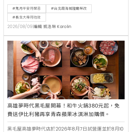
會失效。台北霞海城隍廟祭改服務與開光符令請領資訊
#鬼月平安符禁忌
#台北霞海城隍廟祭改
一次看。
#長生大帝符功效
2026/08/09
|
編輯 凱洛琳 Karolin
高雄夢時代黑毛屋開幕！和牛火鍋380元起，免
費送伊比利豬再享青森蘋果冰淇淋加購價。
黑毛屋高雄夢時代店於2026年8月7日試營運並於8月10