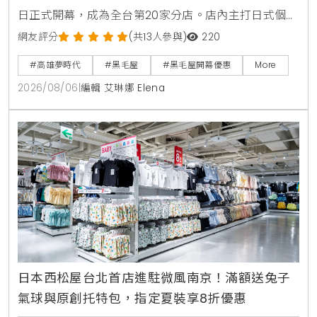
日正式開幕，成為全台第20家分店。店內主打日式個人
鍋物套餐380元起，並推出夏季限定番茄鍋。歡慶新店
網友評分
(共13人參與)
220
開張，黑毛屋聯名On the Road推出青森蘋果義式手工
#高雄夢時代
#黑毛屋
#黑毛屋開幕優惠
More
冰淇淋，開幕期間更祭出追蹤官方社群免費送伊比利豬
2026/08/06
|
編輯 艾琳娜 Elena
與消費滿額送冰淇淋等多重優惠。
日本西松屋台北首店進駐微風南京！滿額送兔子
氣球與原創托特包，指定夏裝享8折優惠