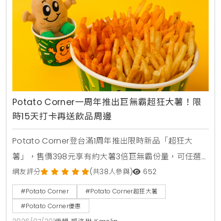
Potato Corner一周年推出巨無霸超狂大薯！限
時15天打卡再送飲品周邊
Potato Corner登台滿1周年推出限時新品「超狂大
薯」，售價398元享有約大薯3倍巨無霸份量，可任選3
種風味粉。2026年8月1日至8月15日活動期間購買超狂
網友評分
(共38人參與)
652
大薯並完成社群打卡任務，免費送2杯消暑飲品，還可
#Potato Corner
#Potato Corner超狂大薯
以85元加購全台限量500個POCO磁吸迷你燈箱。
#Potato Corner優惠