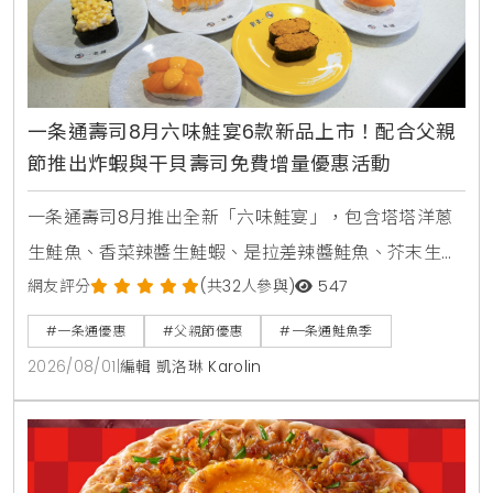
一条通壽司8月六味鮭宴6款新品上市！配合父親
節推出炸蝦與干貝壽司免費增量優惠活動
一条通壽司8月推出全新「六味鮭宴」，包含塔塔洋蔥
生鮭魚、香菜辣醬生鮭蝦、是拉差辣醬鮭魚、芥末生鮭
蝦貝海苔包、蟹醬沙拉鮭魚及美威鮭魚鬆軍艦等6款新
網友評分
(共32人參與)
547
品，同步推出父親節增量優惠活動。
#一条通優惠
#父親節優惠
#一条通鮭魚季
2026/08/01
|
編輯 凱洛琳 Karolin