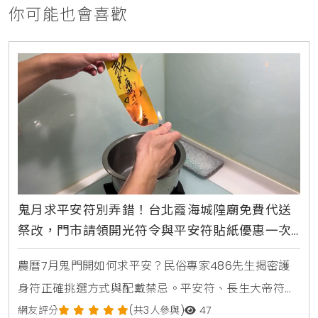
你可能也會喜歡
鬼月求平安符別弄錯！台北霞海城隍廟免費代送
祭改，門市請領開光符令與平安符貼紙優惠一次
看
農曆7月鬼門開如何求平安？民俗專家486先生揭密護
身符正確挑選方式與配戴禁忌。平安符、長生大帝符與
太上老君大八卦護身符用途大不同，並提醒護身符碰水
網友評分
(共3人參與)
47