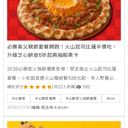
必勝客父親節套餐開跑！火山起司比薩半價吃，
升級芝心餅皮6折起再抽股票卡
2026必勝客父親節優惠登場！限定推出火山起司比薩
套餐，小家庭首選火山寵爸餐528元起，多人聚餐必備
火山芝心爸發餐888元起享雙大比薩。快閃6天爸氣開
網友評分
(共22人參與)
382
吃餐外帶買大送大，升級芝心餅皮享6折優惠。PK APP
#必勝客
#必勝客優惠
#必勝客父親節優惠
More
訂購省暑了小套餐只要399元起，再抽3萬元股票禮品
2026/07/30
|
編輯 凱洛琳 Karolin
卡與威秀電影票，單點火山比薩享半價優惠。