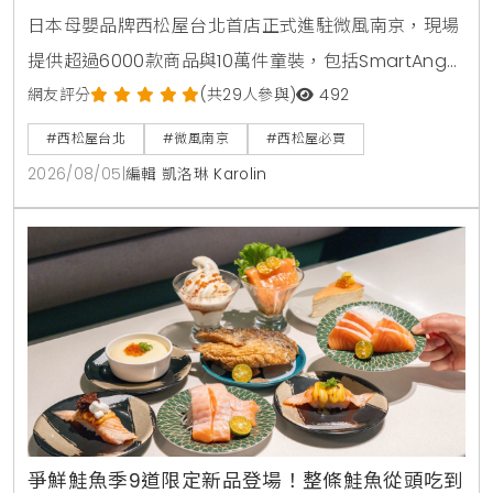
日本母嬰品牌西松屋台北首店正式進駐微風南京，現場
提供超過6000款商品與10萬件童裝，包括SmartAngel
褲型紙尿褲、包屁衣與熱銷安撫玩具。慶祝開幕推出全
網友評分
(共29人參與)
492
館消費禮與指定夏裝8折優惠，打造台北家長一站式育
#西松屋台北
#微風南京
#西松屋必買
兒購物指南。
2026/08/05
|
編輯 凱洛琳 Karolin
爭鮮鮭魚季9道限定新品登場！整條鮭魚從頭吃到