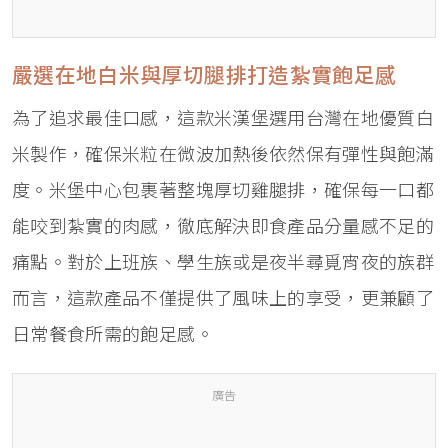
嚴選在地白米與厚切腿排打造紮實飽足感
為了追求最佳口感，這款米漢堡選用台灣在地優質白
米製作，確保米粒在微波加熱後依然保有彈性與飽滿
度。米堡中心包裹著整塊厚切雞腿排，確保每一口都
能咬到紮實的肉感，徹底解決即食產品分量感不足的
痛點。對於上班族、學生族或是夜半尋覓宵夜的族群
而言，這款產品不僅提供了風味上的享受，更兼顧了
日常餐食所需的飽足感。
廣告