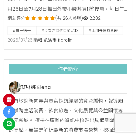
月26日至7月28日推出外帶小鰻丼買1送1優惠，每日午
晚餐各限量15組。即日起至8月31日同步開賣「夏鰻雙
網友評分
(共126人參與)
2,202
饗宴」特價2450元與全新單品冷筍沙拉，提供最道地
#買一送一
#うなぎ四代目菊かわ
#土用丑日鰻魚飯
的日本夏日食補饗宴。
2026/07/26
|
編輯 凱洛琳 Karolin
作者簡介
艾琳娜 Elena
擁有敏銳新聞鼻與豐富採訪經驗的資深編輯，報導觸
角橫跨生活消費、飲食旅遊、文化展覽與公益關懷等
多元領域。 擅長在龐雜的資訊中梳理出具備新聞價值
的亮點，無論是解析最新的消費市場趨勢、挖掘深度