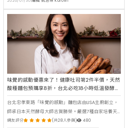
2026/07/30
|
編輯 凱洛琳 Karolin
味覺的感動優惠來了！健康吐司第2件半價，天然
酸種麵包預購享8折，台北必吃18小時低溫發酵麵
包
台北忠孝東路「味覺的感動」麵包店由LISA主廚創立，
師承日本天然酵母大師志賀勝榮。嚴選7種自家培養天
然酵母與18小時低溫發酵工藝，主打不脹氣、無添加的
網友評分
(共28人參與)
480