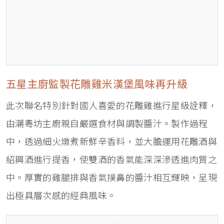
五星主廚監製花雕雞米漢堡風味再升級
此次聯名特別針對國人喜愛的花雕雞進行星級詮釋，
由潮粵坊主廚親自嚴選食材與調製醬汁。製作過程
中，透過細火燉煮新鮮辛香料，並大膽運用花雕酒與
紹興酒進行提香，使雙酒的香氣能深深滲透進肉質之
中。厚實的雞腿排與香氣撲鼻的醬汁相互輝映，呈現
出極具層次感的經典風味。