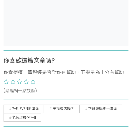
你喜歡這篇文章嗎?
你覺得這一篇報導是否對你有幫助，五顆星為十分有幫助
(給編輯一點鼓勵)
＃7-ELEVEN米漢堡
＃美福飯店聯名
＃花雕雞腿排米漢堡
＃老協珍聯名7-11