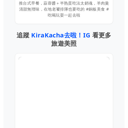
推台式早餐，蒜蓉醬＋半熟蛋吃法太銷魂，羊肉羹
清甜無羶味，在地老饕排隊也要吃的 #銅板美食 #
吃喝玩耍一起去啦
追蹤
KiraKacha去啦！IG
看更多
旅遊美照