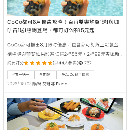
CoCo都可8月優惠攻略！百香雙響炮買1送1與咖
啡買1送1熱銷登場，都可訂2杯85元起
CoCo都可推出8月限時優惠，包含都可訂線上點餐金
桔檸檬與葡萄柚果粒茶任選2杯85元，2杯99元專區新
上架粉角檸檬冬瓜，每週一二指定咖啡買1送1，8月5日
網友評分
(共44人參與)
757
週三好友日更祭出百香雙響炮買1送1優惠。
#買一送一
#買1送1
#CoCo都可優惠
2026/08/03
|
編輯 艾琳娜 Elena