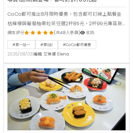
CoCo都可推出8月限時優惠，包含都可訂線上點餐金
桔檸檬與葡萄柚果粒茶任選2杯85元，2杯99元專區新
上架粉角檸檬冬瓜，每週一二指定咖啡買1送1，8月5日
網友評分
(共48人參與)
835
週三好友日更祭出百香雙響炮買1送1優惠。
#買一送一
#買1送1
#CoCo都可優惠
2026/08/03
|
編輯 艾琳娜 Elena