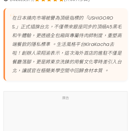
在日本燒肉市場被譽為頂級指標的「USHIGORO
S.」正式插旗台北，不僅帶來銀座同步的頂級A5黑毛
和牛體驗，更透過全包廂與專屬侍肉師制度，重塑高
端餐飲的隱私標準 。生活風格平台KiraKacha去
啦！創辦人梁翔渝表示，這次海外首店的進駐不僅是
餐廳落腳，更是將東京洗鍊的用餐文化零時差引入台
北，讓感官在極簡美學空間中回歸食材本質 。
廣告