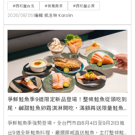
館消費禮與指定夏裝8折優惠，打造台北家長一站式育
#西松屋台北
#微風南京
#西松屋必買
兒購物指南。
2026/08/05
|
編輯 凱洛琳 Karolin
爭鮮鮭魚季9道限定新品登場！整條鮭魚從頭吃到
尾，鹹甜鮭魚卵霜淇淋開吃，滿額再送限量鮭魚
造型扇
爭鮮鮭魚季強勢登場。全台門市自8月4日至9月21日推
出9道全新鮭魚料理，嚴選挪威直送鮭魚，主打整條鮭