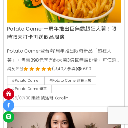
Potato Corner一周年推出巨無霸超狂大薯！限
時15天打卡再送飲品周邊
Potato Corner登台滿1周年推出限時新品「超狂大
薯」，售價398元享有約大薯3倍巨無霸份量，可任選3
種風味粉。2026年8月1日至8月15日活動期間購買超狂
網友評分
(共40人參與)
690
大薯並完成社群打卡任務，免費送2杯消暑飲品，還可
#Potato Corner
#Potato Corner超狂大薯
以85元加購全台限量500個POCO磁吸迷你燈箱。
#Potato Corner優惠
2026/07/30
|
編輯 凱洛琳 Karolin