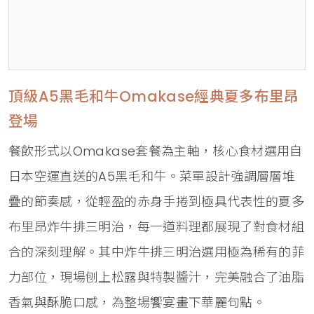
頂級A5黑毛和牛Omakase經典夏多布里昂
登場
餐飲形式以Omakase套餐為主軸，核心食材選用自
日本空運直送的A5黑毛和牛。菜單設計強調層層堆
疊的節奏感，從輕盈的赤身手捲到極具代表性的夏多
布里昂炸牛排三明治，每一道料理都展現了對食材組
合的深刻理解。其中炸牛排三明治選用極為稀有的菲
力部位，現場刨上松露與特製醬汁，完美融合了油脂
香氣與酥脆口感，為整場饗宴畫下華麗句點。