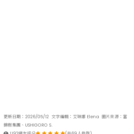
更新日期：2026/05/12
文字編輯：艾琳娜 Elena
圖片來源：富
錦樹集團、USHIGORO S.
1,192
網友評分
(共69人參與)