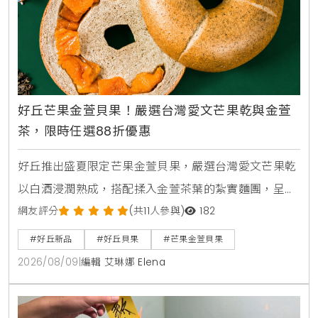
好丘芒果金萱貝果！嚴選台灣愛文芒果乾與金萱
茶，限時任選88折優惠
好丘推出盛夏限定芒果金萱貝果，嚴選台灣愛文芒果乾
以白酒浸潤熟成，搭配揉入金萱茶葉的紮實麵團，呈現
酸甜果香與淡雅茶韻的雙重層次。新品於8月6日在全台
網友評分
(共11人參與)
182
門市與官網宅配開賣，8月6日至8月13日實體門市購買
#好丘新品
#好丘貝果
#芒果金萱貝果
全烘焙品項任選4顆即享88折優惠。
2026/08/09
|
編輯 艾琳娜 Elena