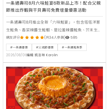
一条通壽司8月六味鮭宴6款新品上市！配合父親
節推出炸蝦與干貝壽司免費增量優惠活動
一条通壽司8月推出全新「六味鮭宴」，包含塔塔洋蔥
生鮭魚、香菜辣醬生鮭蝦、是拉差辣醬鮭魚、芥末生鮭
蝦貝海苔包、蟹醬沙拉鮭魚及美威鮭魚鬆軍艦等6款新
網友評分
(共34人參與)
585
品，同步推出父親節增量優惠活動。
#一条通優惠
#父親節優惠
#一条通鮭魚季
2026/08/01
|
編輯 凱洛琳 Karolin