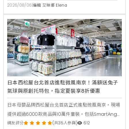
冰淇淋，開幕期間更祭出追蹤官方社群免費送伊比利豬
2026/08/06
|
編輯 艾琳娜 Elena
與消費滿額送冰淇淋等多重優惠。
日本西松屋台北首店進駐微風南京！滿額送兔子
氣球與原創托特包，指定夏裝享8折優惠
日本母嬰品牌西松屋台北首店正式進駐微風南京，現場
提供超過6000款商品與10萬件童裝，包括SmartAngel
褲型紙尿褲、包屁衣與熱銷安撫玩具。慶祝開幕推出全
網友評分
(共35人參與)
612