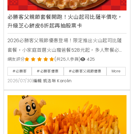
必勝客父親節套餐開跑！火山起司比薩半價吃，
升級芝心餅皮6折起再抽股票卡
2026必勝客父親節優惠登場！限定推出火山起司比薩
套餐，小家庭首選火山寵爸餐528元起，多人聚餐必備
火山芝心爸發餐888元起享雙大比薩。快閃6天爸氣開
網友評分
(共25人參與)
425
吃餐外帶買大送大，升級芝心餅皮享6折優惠。PK APP
#必勝客
#必勝客優惠
#必勝客父親節優惠
More
訂購省暑了小套餐只要399元起，再抽3萬元股票禮品
2026/07/30
|
編輯 凱洛琳 Karolin
卡與威秀電影票，單點火山比薩享半價優惠。