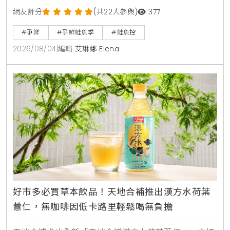
魚從頭吃到尾，包含照燒鮭魚頭，鮮嫩鮭魚肚生魚片，
網友評分
(共22人參與)
377
紫蘇和風鮭魚冷麵，以及可可焦糖鮭魚與鮭魚卵黑糖霜
#爭鮮
#爭鮮鮭魚季
#鮭魚控
淇淋等創意鹹甜點。爭鮮APP會員消費滿額再贈送限量
2026/08/04
|
編輯 艾琳娜 Elena
獵奇鮭魚造型扇與專屬優惠彩蛋。
好市多必買草本飲品！天地合補推出漢方水荷葉
薏仁，無咖啡因低卡路里輕鬆喝無負擔