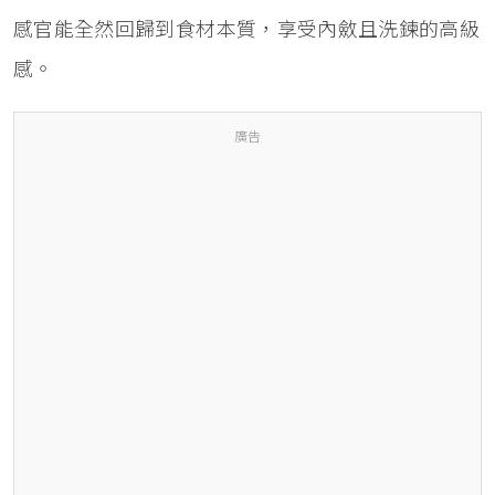
感官能全然回歸到食材本質，享受內斂且洗鍊的高級
感。
廣告