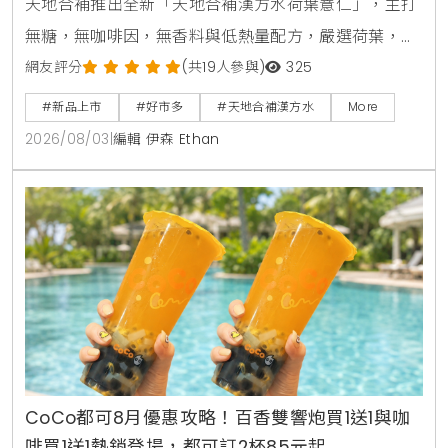
天地合補推出全新「天地合補漢方水荷葉薏仁」，主打
無糖，無咖啡因，無香料與低熱量配方，嚴選荷葉，薏
仁，山楂等草本素材，口感甘潤清爽。產品於2026年8
網友評分
(共19人參與)
325
月上旬全台好市多Costco獨家上市，每箱24入售價
#新品上市
#好市多
#天地合補漢方水
More
729元，提供日常輕鬆補水新選擇。
2026/08/03
|
編輯 伊森 Ethan
CoCo都可8月優惠攻略！百香雙響炮買1送1與咖
啡買1送1熱銷登場，都可訂2杯85元起