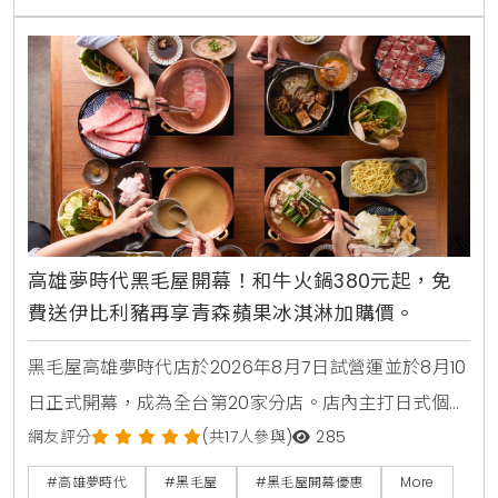
高雄夢時代黑毛屋開幕！和牛火鍋380元起，免
費送伊比利豬再享青森蘋果冰淇淋加購價。
黑毛屋高雄夢時代店於2026年8月7日試營運並於8月10
日正式開幕，成為全台第20家分店。店內主打日式個人
鍋物套餐380元起，並推出夏季限定番茄鍋。歡慶新店
網友評分
(共17人參與)
285
開張，黑毛屋聯名On the Road推出青森蘋果義式手工
#高雄夢時代
#黑毛屋
#黑毛屋開幕優惠
More